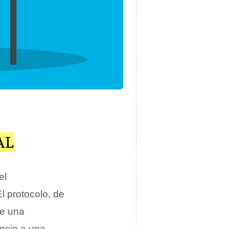
AL
el
El protocolo, de
de una
encia a una