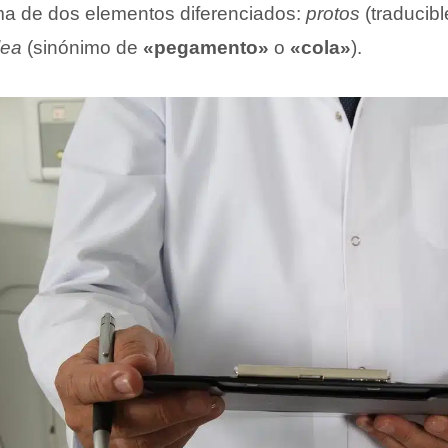
uma de dos elementos diferenciados:
protos
(traducib
lea
(sinónimo de
«pegamento»
o
«cola»
).