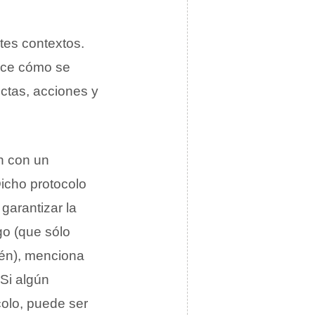
ntes contextos.
ece cómo se
ctas, acciones y
n con un
icho protocolo
 garantizar la
go (que sólo
hén), menciona
Si algún
colo, puede ser