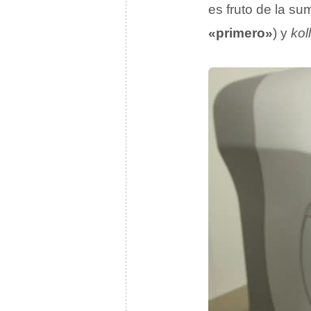
es fruto de la s
«primero»
) y
kol