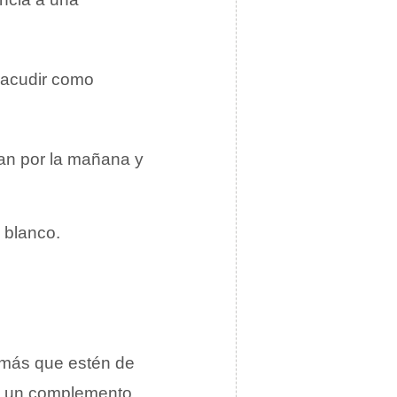
e acudir como
zan por la mañana y
 blanco.
r más que estén de
es un complemento