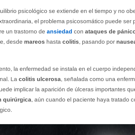
ilibrio psicológico se extiende en el tiempo y no o
xtraordinaria, el problema psicosomático puede ser 
re un trastorno de
ansiedad
con
ataques de pánic
te, desde
mareos
hasta
colitis
, pasando por
nause
to, la enfermedad se instala en el cuerpo indepe
nal. La
colitis ulcerosa
, señalada como una enfer
uede implicar la aparición de úlceras importantes qu
n quirúrgica
, aún cuando el paciente haya tratado 
gico.