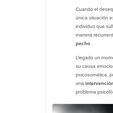
Cuando el desequ
única situación e
individuo que suf
manera recurren
pecho
.
Llegado un momen
su causa emocio
psicosomática, p
una
intervenció
problema psicoló