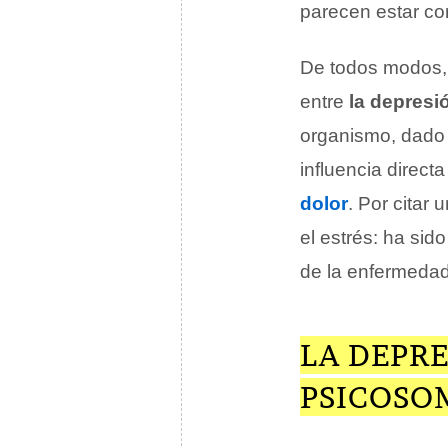
parecen estar co
De todos modos, 
entre
la depresió
organismo, dado 
influencia direc
dolor
. Por citar
el estrés: ha si
de la enfermedad
LA DEPR
PSICOSO