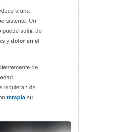
bedece a una
persistente. Un
o
puede sufrir, de
as
y
dolor en el
ndientemente de
medad
e requieran de
con
terapia
su