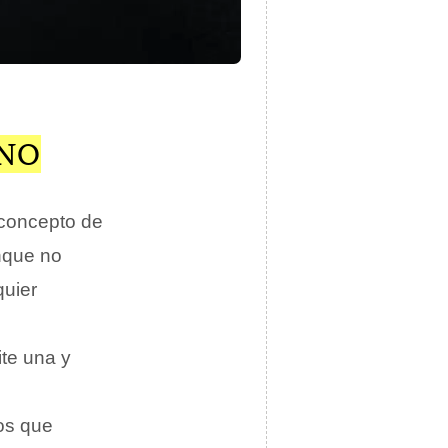
ANO
 concepto de
nque no
quier
ite una y
nos que