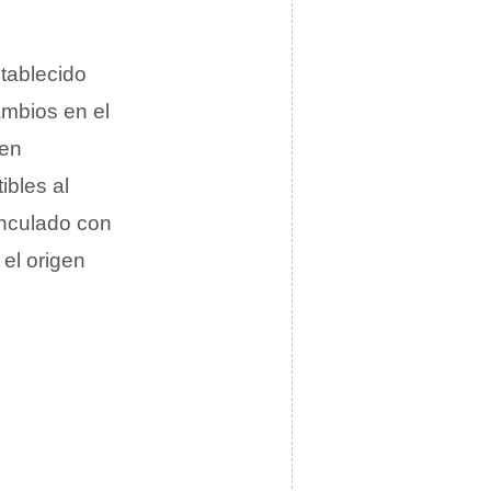
stablecido
ambios en el
nen
ibles al
inculado con
el origen