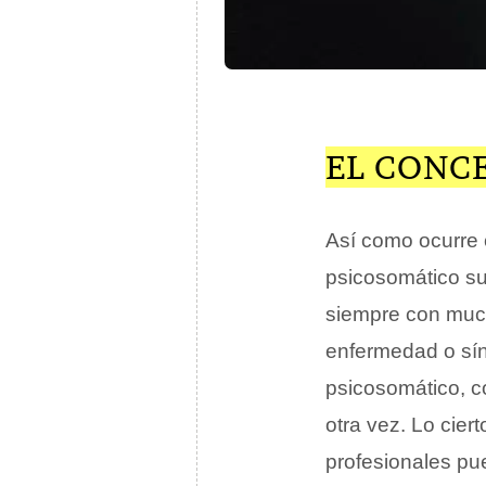
EL CONC
Así como ocurre c
psicosomático su
siempre con much
enfermedad o sín
psicosomático, c
otra vez. Lo cier
profesionales pue