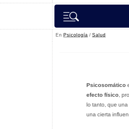
En
Psicología
/
Salud
Psicosomático
e
efecto físico
, p
lo tanto, que una
una cierta influe