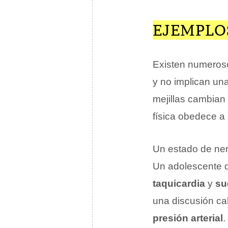
EJEMPLO
Existen numeros
y no implican un
mejillas cambian 
física obedece a
Un estado de ne
Un adolescente q
taquicardia
y
su
una discusión cal
presión arterial
.