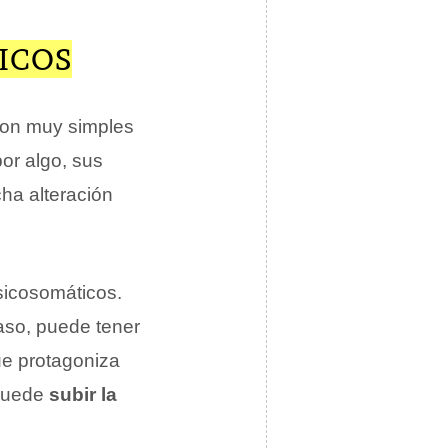
ICOS
son muy simples
or algo, sus
cha alteración
icosomáticos.
aso, puede tener
e protagoniza
 puede
subir la