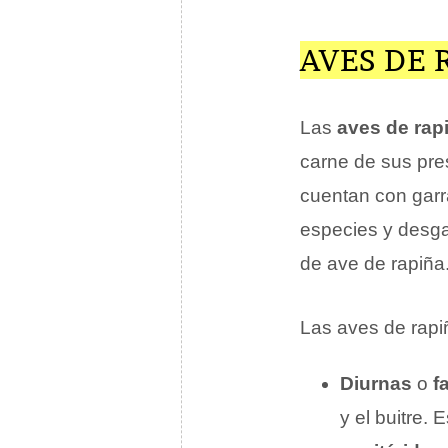
AVES DE 
Las
aves de rap
carne de sus pr
cuentan con garr
especies y desgar
de ave de rapiña
Las aves de rapi
Diurnas
o
f
y el buitre.