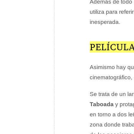
Además de todo l
utiliza para refe
inesperada.
PELÍCULA
Asimismo hay que
cinematográfico, 
Se trata de un l
Taboada
y prota
en torno a dos l
zona donde traba