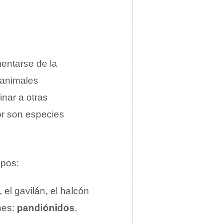
entarse de la
 animales
nar a otras
dor son especies
upos:
 el gavilán, el halcón
ones:
pandiónidos
,