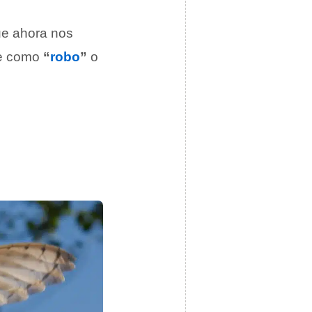
ue ahora nos
se como
“
robo
”
o