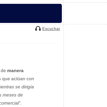
Escuchar
 de
manera
s que actúan con
ientras se dirigía
os meses de
comercial”
.