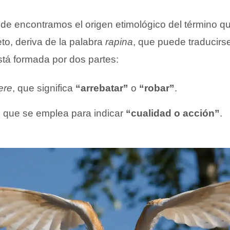
onde encontramos el origen etimológico del término q
to, deriva de la palabra
rapina
, que puede traducir
tá formada por dos partes:
ere
, que significa
“arrebatar”
o
“robar”
.
, que se emplea para indicar
“cualidad o acción”
.