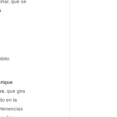
iñar, que se
a
mbito
nrique
es
, que gira
do en la
rtenencias