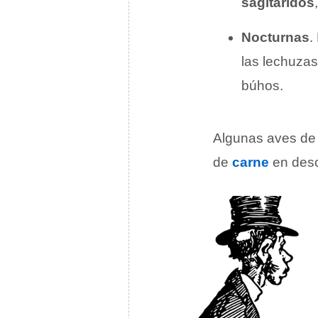
sagitáridos
,
Nocturnas
.
las lechuzas
búhos.
Algunas aves de
de
carne
en desc