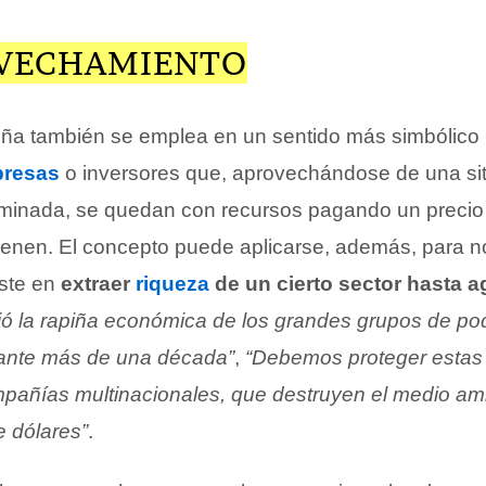
VECHAMIENTO
iña también se emplea en un sentido más simbólico
resas
o inversores que, aprovechándose de una si
minada, se quedan con recursos pagando un precio
tienen. El concepto puede aplicarse, además, para n
iste en
extraer
riqueza
de un cierto sector hasta a
rió la rapiña económica de los grandes grupos de po
rante más de una década”
,
“Debemos proteger estas t
mpañías multinacionales, que destruyen el medio am
e dólares”
.