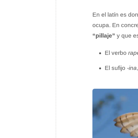
En el latín es d
ocupa. En concre
“pillaje”
y que es
El verbo
rap
El sufijo
-ina