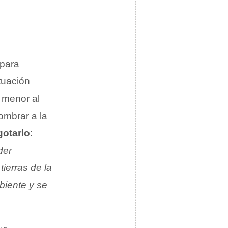
 para
tuación
 menor al
ombrar a la
gotarlo
:
der
ierras de la
biente y se