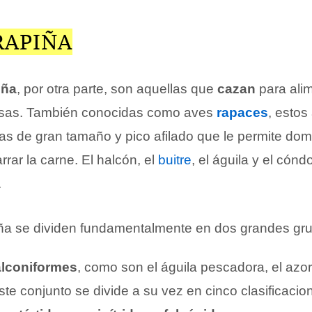
RAPIÑA
iña
, por otra parte, son aquellas que
cazan
para alim
esas. También conocidas como aves
rapaces
, estos
as de gran tamaño y pico afilado que le permite domi
rar la carne. El halcón, el
buitre
, el águila y el cón
.
ña se dividen fundamentalmente en dos grandes gr
alconiformes
, como son el águila pescadora, el azor,
 Este conjunto se divide a su vez en cinco clasificaci