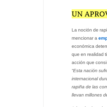
UN APRO
La noción de rap
mencionar a
emp
económica deter
que en realidad 
acción que cons
“Esta nación suf
internacional du
rapiña de las co
llevan millones d