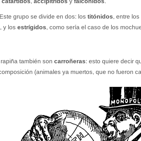
catártidos
,
accipítridos
y
falcónidos
.
 Este grupo se divide en dos: los
titónidos
, entre lo
, y los
estrígidos
, como sería el caso de los mochue
 rapiña también son
carroñeras
: esto quiere decir 
omposición (animales ya muertos, que no fueron caz