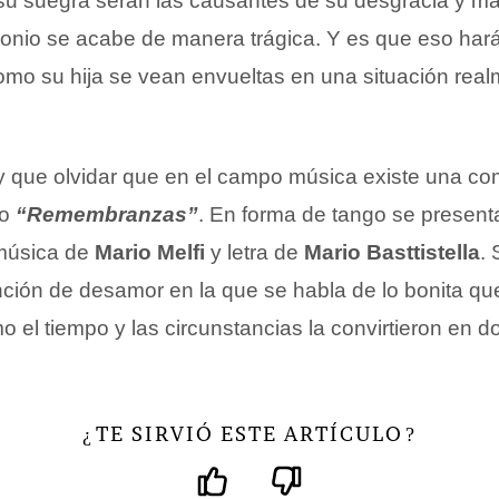
su suegra serán las causantes de su desgracia y m
onio se acabe de manera trágica. Y es que eso hará
como su hija se vean envueltas en una situación rea
 que olvidar que en el campo música existe una co
lo
“Remembranzas”
. En forma de tango se present
música de
Mario Melfi
y letra de
Mario Basttistella
. 
ión de desamor en la que se habla de lo bonita qu
o el tiempo y las circunstancias la convirtieron en do
TE SIRVIÓ ESTE ARTÍCULO
¿
?