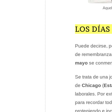
Aquel
LOS DÍAS
Puede decirse, po
de remembranza 
mayo
se conmem
Se trata de una 
de
Chicago
(
Est
laborales. Por ex
para recordar tod
protegiendo e in