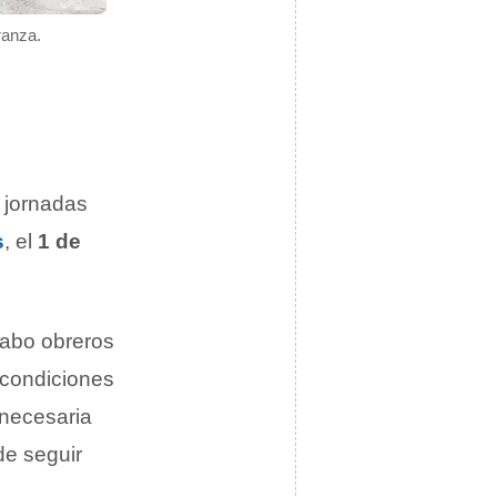
ranza.
n jornadas
s
, el
1 de
cabo obreros
 condiciones
necesaria
de seguir