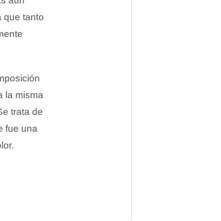
ás aún
 que tanto
lmente
mposición
a la misma
Se trata de
e fue una
lor.