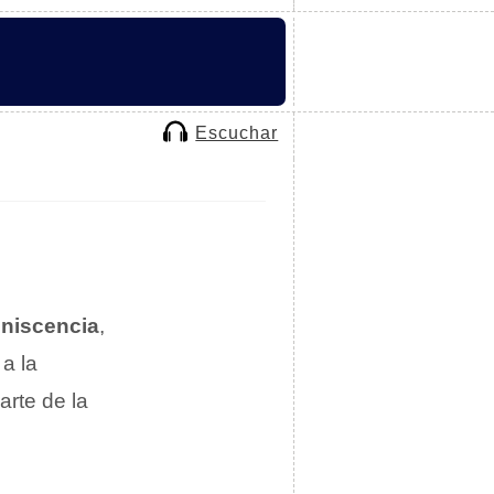
Escuchar
iniscencia
,
a la
rte de la