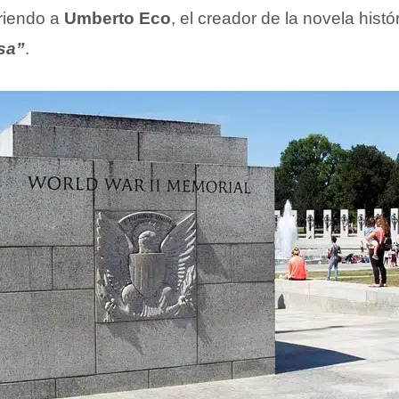
riendo a
Umberto Eco
, el creador de la novela hist
sa”
.