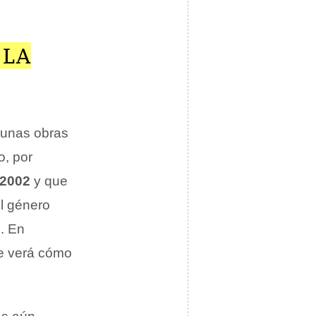
 LA
lgunas obras
o, por
2002
y que
el género
. En
ue verá cómo