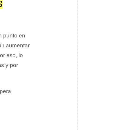
S
n punto en
uir aumentar
or eso, lo
as y por
spera