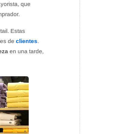
yorista, que
prador.
ail. Estas
les de
clientes
.
veza
en una tarde,