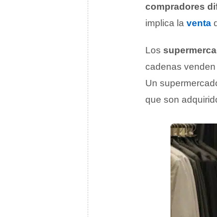
compradores di
implica la
venta
d
Los
supermerc
cadenas venden 
Un supermercado
que son adquirid