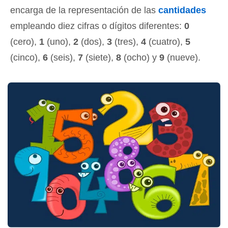
encarga de la representación de las
cantidades
empleando diez cifras o dígitos diferentes:
0
(cero),
1
(uno),
2
(dos),
3
(tres),
4
(cuatro),
5
(cinco),
6
(seis),
7
(siete),
8
(ocho) y
9
(nueve).