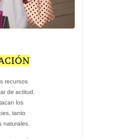
ACIÓN
os recursos
r de actitud.
tacan los
ies, tanto
 naturales.