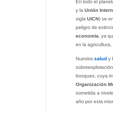
En todo el planet
y la
Unión Intern
sigla
UICN
) se e
peligro de extin
economía
, ya q
en la agricultura
Nuestra
salud
y 
sobreexplotación
bosques, cuya imp
Organización Mu
sometida a nivel
año por esta mis