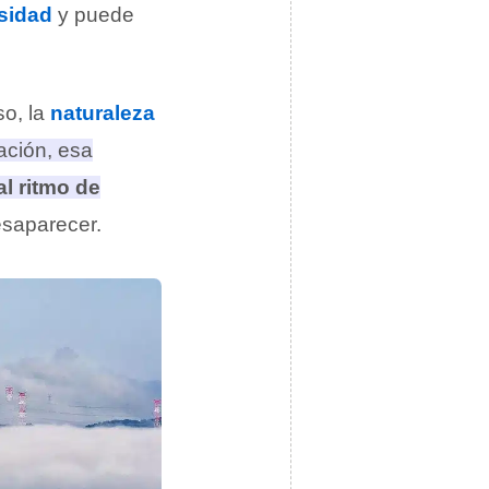
sidad
y puede
.
so, la
naturaleza
ación, esa
al ritmo de
desaparecer
.