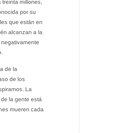
treinta millones,
nocida por su
les que están en
ién alcanzan a la
e negativamente
o.
a de la
aso de los
espiramos. La
 de la gente está
lones mueren cada