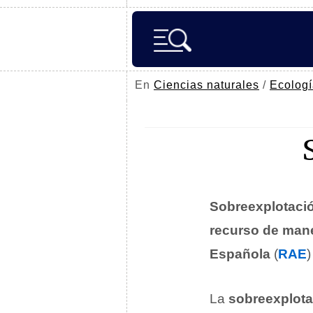
En
Ciencias naturales
/
Ecolog
Sobreexplotaci
recurso de man
Española
(
RAE
La
sobreexplota