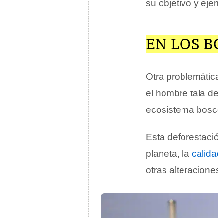
su objetivo y eje
EN LOS 
Otra problemátic
el hombre tala d
ecosistema bosco
Esta deforestació
planeta, la
calida
otras alteracione