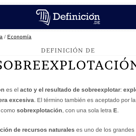
ía
/
Economía
DEFINICIÓN DE
SOBREEXPLOTACIÓ
ón
es el
acto y el resultado de sobreexplotar
:
expl
era excesiva
. El término también es aceptado por l
) como
sobrexplotación
, con una sola letra
E
.
ción de recursos naturales
es uno de los grandes