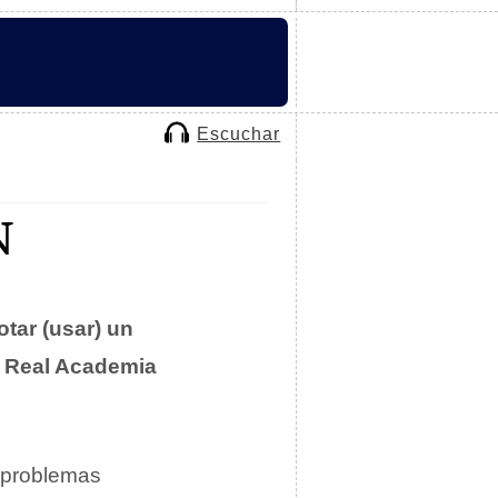
Escuchar
N
otar (usar) un
a
Real Academia
 problemas