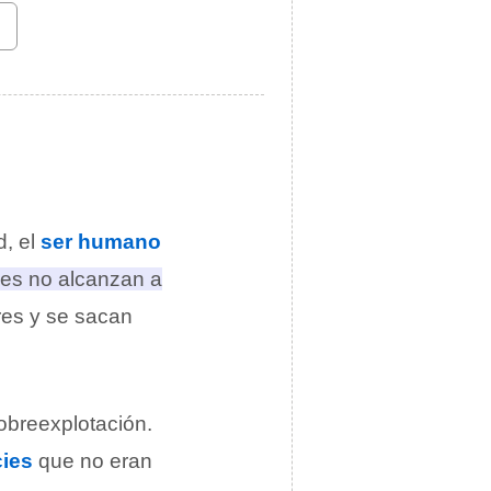
d, el
ser humano
ies no alcanzan a
res y se sacan
sobreexplotación.
ies
que no eran