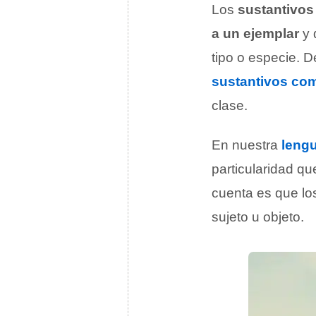
Los
sustantivos
a un ejemplar
y 
tipo o especie. D
sustantivos co
clase.
En nuestra
leng
particularidad qu
cuenta es que lo
sujeto u objeto.