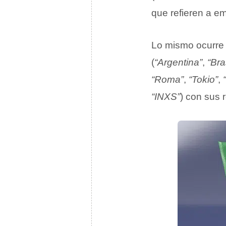
que refieren a e
Lo mismo ocurre 
(
“Argentina”
,
“Bra
“Roma”
,
“Tokio”
,
“INXS”
) con sus 