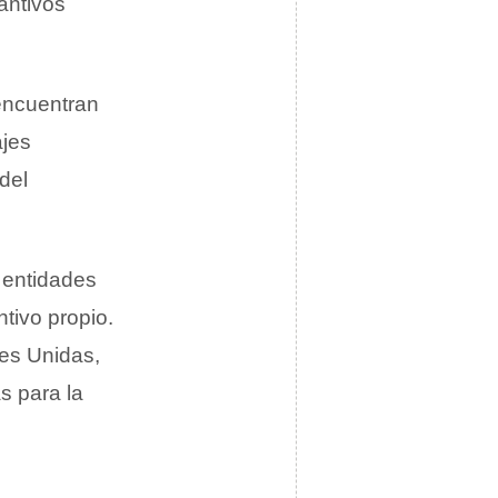
antivos
 encuentran
ajes
 del
 entidades
tivo propio.
nes Unidas,
s para la