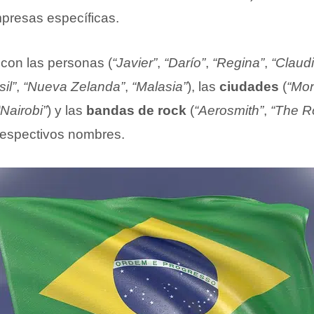
mpresas específicas.
con las personas (
“Javier”
,
“Darío”
,
“Regina”
,
“Claudi
sil”
,
“Nueva Zelanda”
,
“Malasia”
), las
ciudades
(
“Mon
“Nairobi”
) y las
bandas de rock
(
“Aerosmith”
,
“The Ro
respectivos nombres.