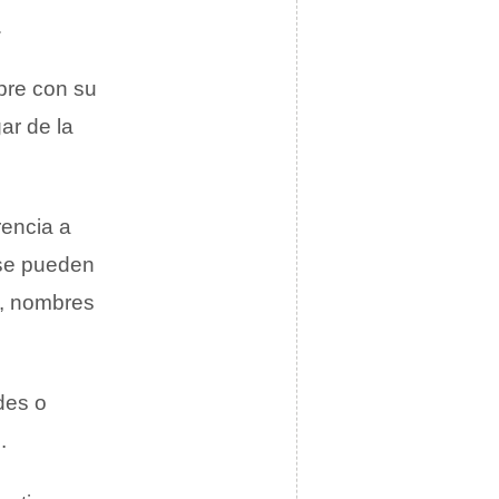
…
pre con su
ar de la
rencia a
se pueden
s, nombres
des o
.