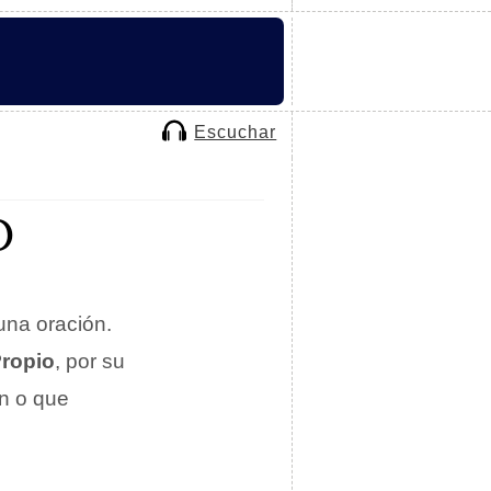
Escuchar
O
una oración.
ropio
, por su
n o que