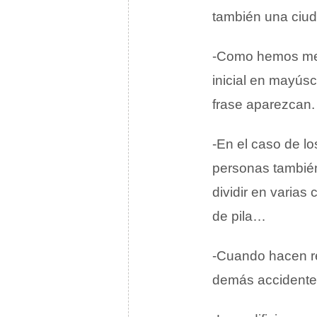
también una ciud
-Como hemos menc
inicial en mayús
frase aparezcan.
-En el caso de lo
personas tambié
dividir en varia
de pila…
-Cuando hacen re
demás accidente