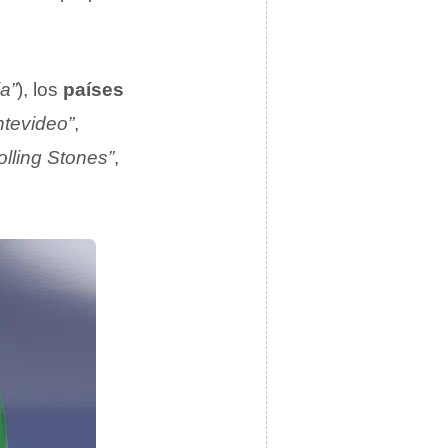
a”
), los
países
tevideo”
,
lling Stones”
,