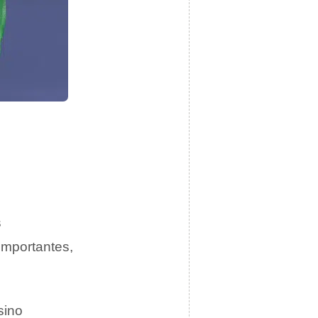
.
s
importantes,
sino