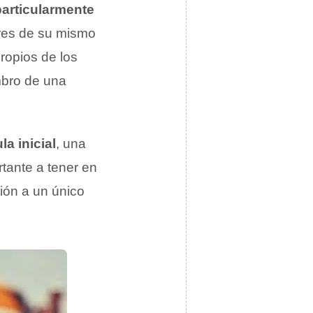
 particularmente
ares de su mismo
propios de los
mbro de una
a inicial
, una
rtante a tener en
ión a un único