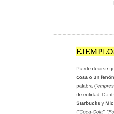
EJEMPLO
Puede decirse qu
cosa o un fenó
palabra (
“empres
de entidad. Dent
Starbucks
y
Mic
(
“Coca-Cola”
,
“Fo