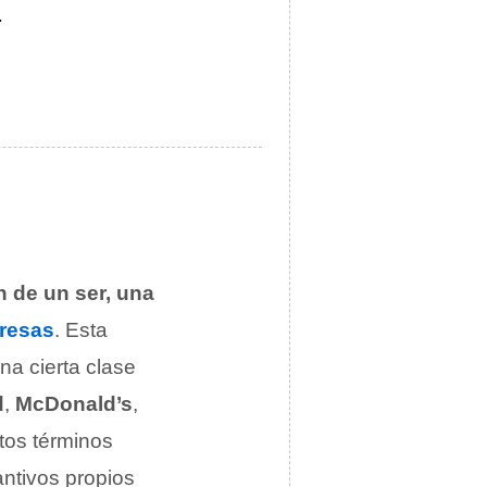
.
 de un ser, una
resas
. Esta
na cierta clase
d
,
McDonald’s
,
tos términos
antivos propios