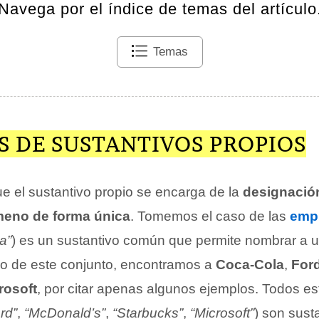
Navega por el índice de temas del artículo
Temas
S DE SUSTANTIVOS PROPIOS
e el sustantivo propio se encarga de la
designación
meno de forma única
. Tomemos el caso de las
emp
a”
) es un sustantivo común que permite nombrar a u
ro de este conjunto, encontramos a
Coca-Cola
,
For
rosoft
, por citar apenas algunos ejemplos. Todos es
rd”
,
“McDonald’s”
,
“Starbucks”
,
“Microsoft”
) son sust