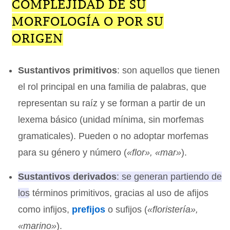
COMPLEJIDAD DE SU
MORFOLOGÍA O POR SU
ORIGEN
Sustantivos primitivos
: son aquellos que tienen
el rol principal en una familia de palabras, que
representan su raíz y se forman a partir de un
lexema básico (unidad mínima, sin morfemas
gramaticales). Pueden o no adoptar morfemas
para su género y número (
«flor», «mar»
).
Sustantivos derivados
: se generan partiendo de
los términos primitivos, gracias al uso de afijos
como infijos,
prefijos
o sufijos
(
«floristería»,
«marino»
).