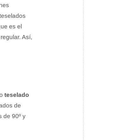
ones
 teselados
ue es el
regular. Así,
mo
teselado
lados de
s de 90º y