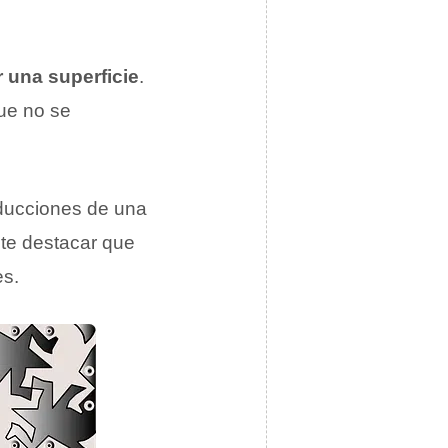
r una superficie
.
que no se
roducciones de una
nte destacar que
es.