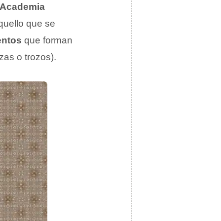
 Academia
aquello que se
entos
que forman
zas o trozos).