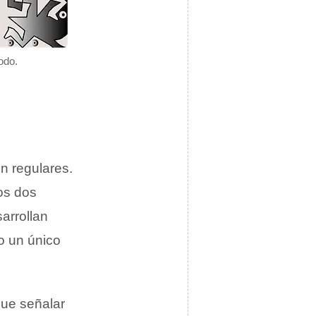
odo.
n regulares.
os dos
arrollan
o un único
que señalar