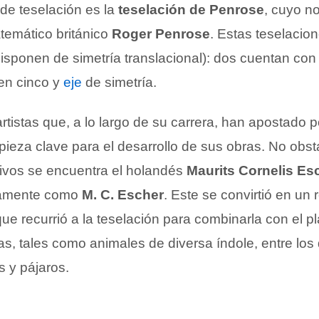
 de teselación es la
teselación de Penrose
, cuyo n
emático británico
Roger Penrose
. Estas teselacio
isponen de simetría translacional): dos cuentan con 
den cinco y
eje
de simetría.
tistas que, a lo largo de su carrera, han apostado p
ieza clave para el desarrollo de sus obras. No obst
ativos se encuentra el holandés
Maurits Cornelis Es
icamente como
M. C. Escher
. Este se convirtió en un 
e recurrió a la teselación para combinarla con el pl
as, tales como animales de diversa índole, entre los
 y pájaros.