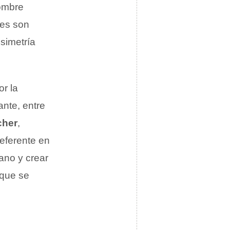
ombre
nes son
simetría
or la
ante, entre
cher
,
referente en
ano y crear
 que se