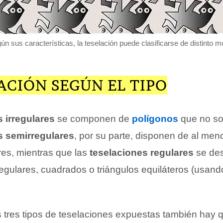
ún sus características, la teselación puede clasificarse de distinto m
ACIÓN SEGÚN EL TIPO
 irregulares
se componen de
polígonos
que no so
s semirregulares
, por su parte, disponen de al men
res, mientras que las
teselaciones regulares
se des
gulares, cuadrados o triángulos equiláteros (usand
tres tipos de teselaciones expuestas también hay 