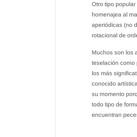
Otro tipo popular
homenajea al mat
aperiódicas (no d
rotacional de or
Muchos son los ar
teselación como p
los más signific
conocido artíst
su momento porqu
todo tipo de form
encuentran peces