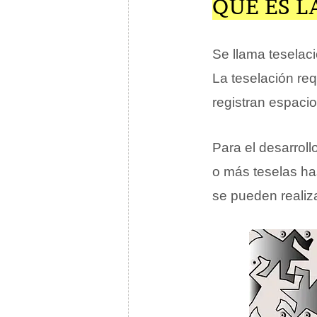
QUÉ ES L
Se llama teselac
La teselación req
registran espacio
Para el desarroll
o más teselas has
se pueden realiza