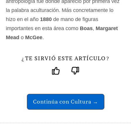
antropología fue donde apareció por primera vez
la palabra aculturación. Más concretamente lo
hizo en el año
1880
de mano de figuras
importantes en esta área como
Boas
,
Margaret
Mead
o
McGee
.
TE SIRVIÓ ESTE ARTÍCULO
¿
?
Continúa con Cultura →