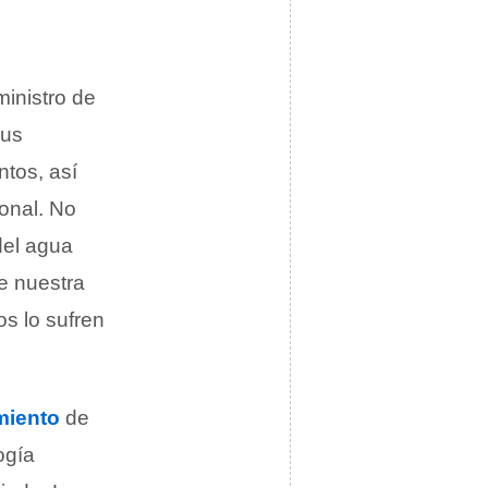
ministro de
sus
tos, así
onal. No
del agua
de nuestra
os lo sufren
miento
de
ogía