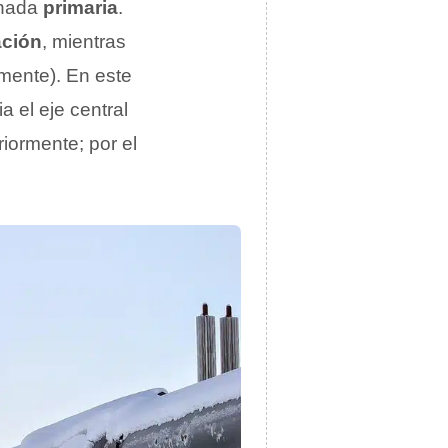
inada
primaria
.
ación
, mientras
amente). En este
 el eje central
riormente; por el