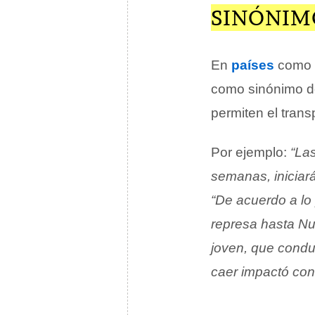
SINÓNIM
En
países
como
como sinónimo 
permiten el transp
Por ejemplo:
“La
semanas, iniciar
“De acuerdo a lo
represa hasta Nu
joven, que conduc
caer impactó con