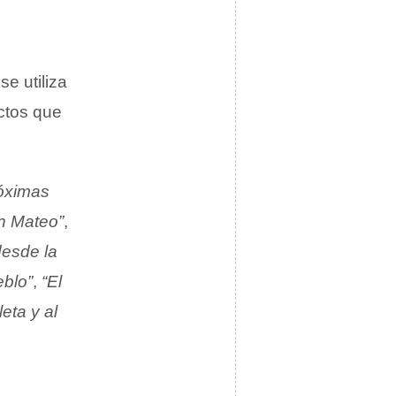
se utiliza
ctos que
róximas
n Mateo”
,
desde la
eblo”
,
“El
eta y al