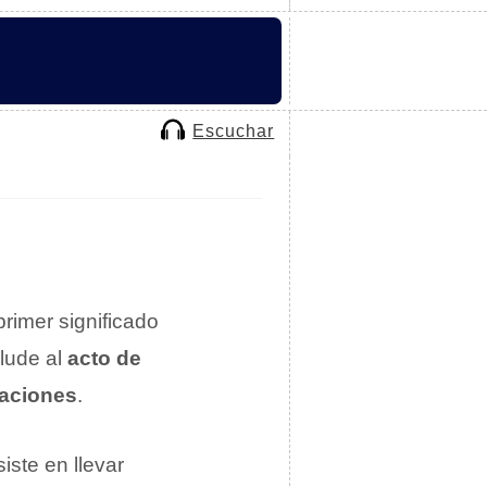
Escuchar
 primer significado
alude al
acto de
caciones
.
ste en llevar