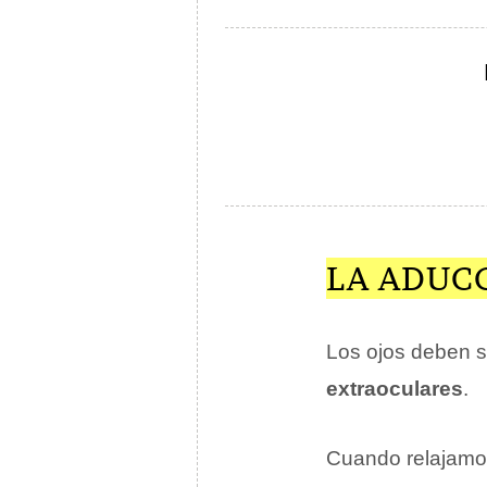
LA ADUCC
Los ojos deben 
extraoculares
.
Cuando relajamos