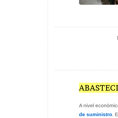
ABASTEC
A nivel económic
de suministro
. 