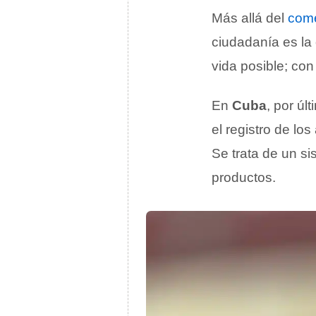
Más allá del
come
ciudadanía es la
vida posible; co
En
Cuba
, por últ
el registro de lo
Se trata de un s
productos.