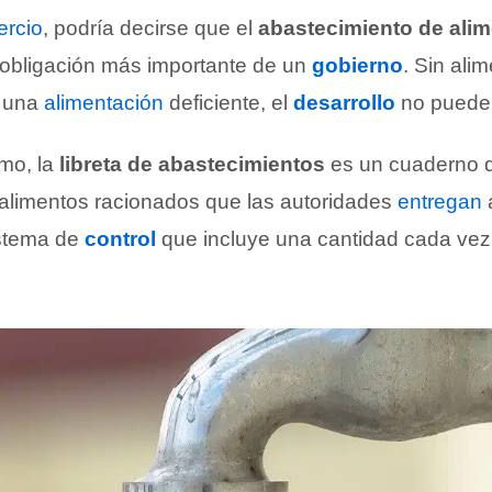
rcio
, podría decirse que el
abastecimiento de ali
 obligación más importante de un
gobierno
. Sin ali
n una
alimentación
deficiente, el
desarrollo
no puede 
imo, la
libreta de abastecimientos
es un cuaderno q
s alimentos racionados que las autoridades
entregan
istema de
control
que incluye una cantidad cada ve