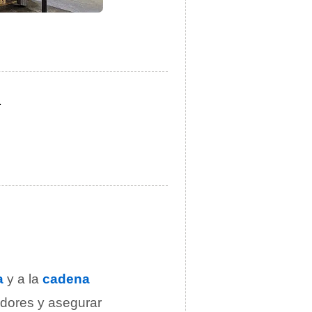
.
a
y a la
cadena
dores y asegurar