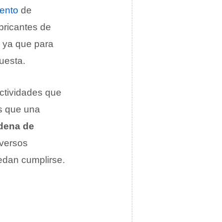
ento
de
bricantes de
 ya que para
uesta.
actividades que
os que una
adena de
iversos
edan cumplirse.