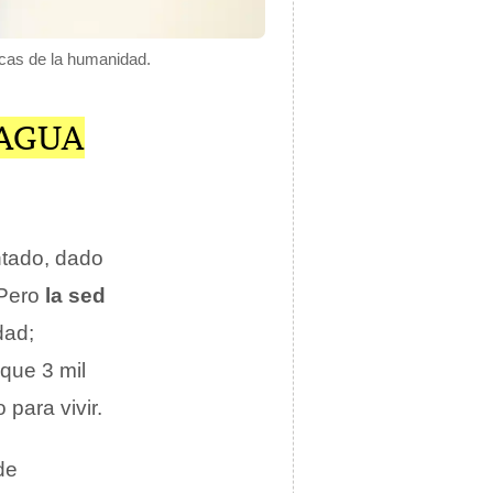
icas de la humanidad.
 AGUA
ntado, dado
 Pero
la sed
dad;
que 3 mil
para vivir.
de