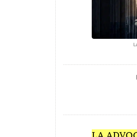
L
LA ADVO