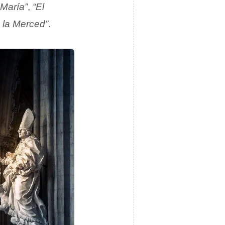
 María”
,
“El
 la Merced”
.