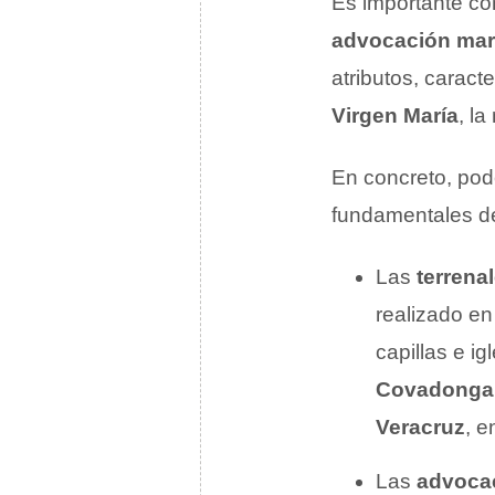
Es importante co
advocación mar
atributos, caract
Virgen María
, l
En concreto, pod
fundamentales d
Las
terrena
realizado en
capillas e i
Covadonga
Veracruz
, 
Las
advocac