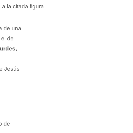
 la citada figura.
ia de una
 el de
ourdes,
de Jesús
o de