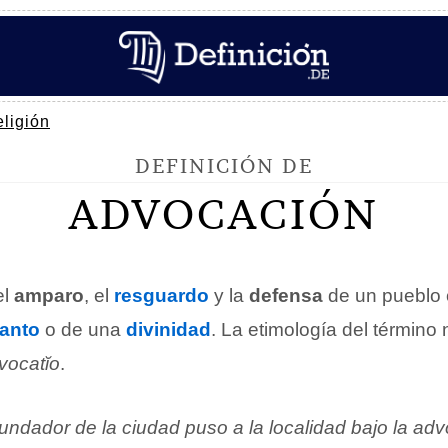
ligión
DEFINICIÓN DE
ADVOCACIÓN
el
amparo
, el
resguardo
y la
defensa
de un pueblo 
anto
o de una
divinidad
. La etimología del término 
vocatĭo
.
fundador de la ciudad puso a la localidad bajo la a