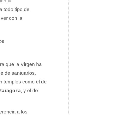
ién la
a todo tipo de
 ver con la
os
era que la Virgen ha
ie de santuarios,
on templos como el de
Zaragoza
, y el de
erencia a los