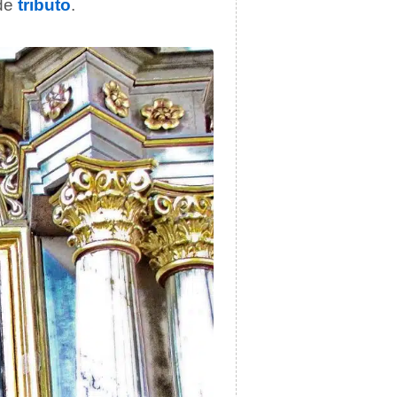
nde
tributo
.