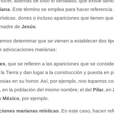
nocer, además de todo lo señalado, que existe tamb
iana
. Este término se emplea para hacer referencia 
erísticas, dones o incluso apariciones que tienen que
a madre de
Jesús
.
emos determinar que se vienen a establecer dos tip
e advocaciones marianas:
les
, que se refieren a las apariciones que se consid
 la Tierra y dan lugar a la construcción y puesta en p
glesias en su honor. Así, por ejemplo, nos topamos c
, en la población del mismo nombre; el del
Pilar
, en
en
México
, por ejemplo.
iones marianas místicas
. En este caso, hacen ref