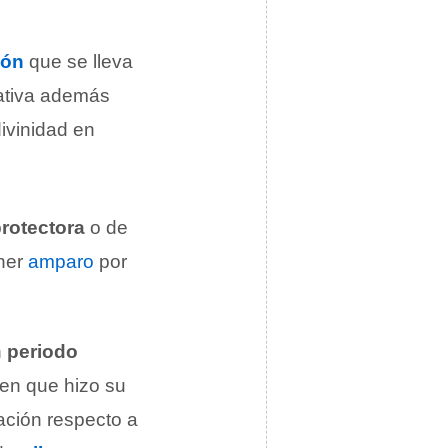
ión
que se lleva
rativa además
ivinidad en
protectora
o de
ener
amparo
por
n
periodo
en que hizo su
ación respecto a