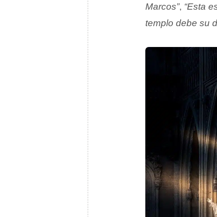
Marcos”
,
“Esta e
templo debe su d