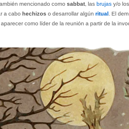
, también mencionado como
sabbat
, las
brujas
y/o los
ar a cabo
hechizos
o desarrollar algún
ritual
. El dem
 aparecer como líder de la reunión a partir de la inv