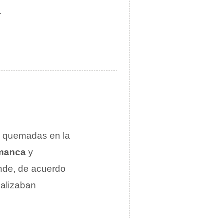
.
n quemadas en la
manca
y
nde, de acuerdo
ealizaban