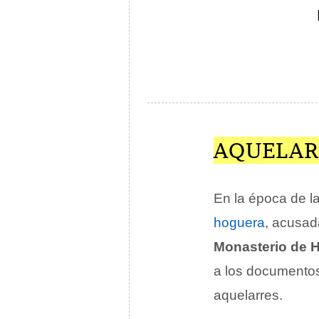
AQUELARR
En la época de l
hoguera
, acusad
Monasterio de 
a los documento
aquelarres.