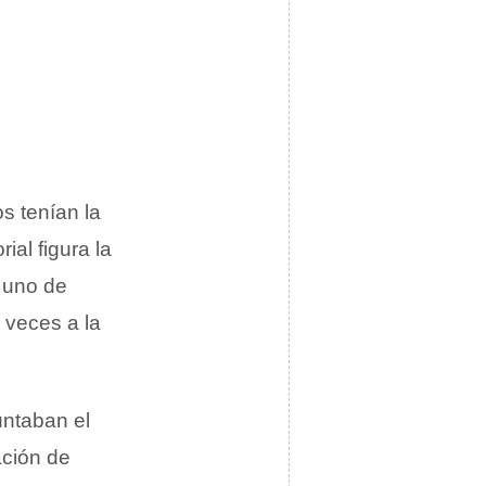
s tenían la
ial figura la
a uno de
s veces a la
untaban el
ación de