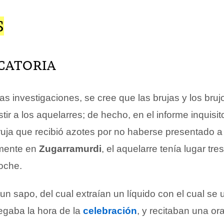
S
CATORIA
s investigaciones, se cree que las brujas y los brujo
tir a los aquelarres; de hecho, en el informe inquisitor
bruja que recibió azotes por no haberse presentado 
amente en
Zugarramurdi
, el aquelarre tenía lugar tre
oche.
un sapo, del cual extraían un líquido con el cual se 
egaba la hora de la
celebración
, y recitaban una or