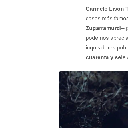
Carmelo Lisón 
casos más famo
Zugarramurdi
– 
podemos apreciar
inquisidores pub
cuarenta y seis 