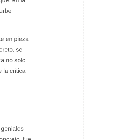
que, en la
 urbe
te en pieza
creto, se
za no solo
la crítica
 geniales
oncreto, fue