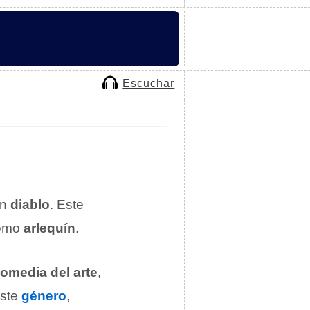
Escuchar
un
diablo
. Este
omo
arlequín
.
omedia del arte
,
este
género
,