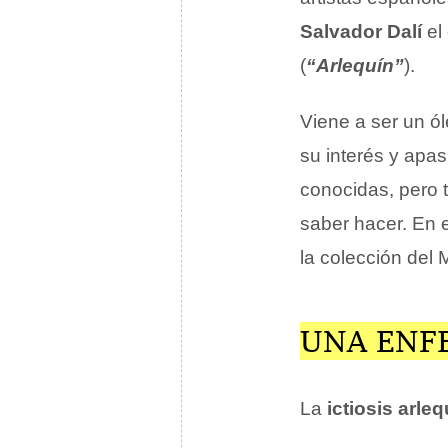
Salvador Dalí
el
(
“Arlequín”
).
Viene a ser un ól
su interés y apa
conocidas, pero t
saber hacer. En 
la colección del
UNA ENF
La
ictiosis arleq