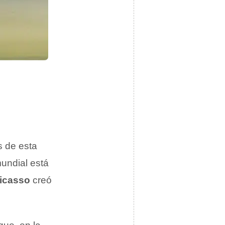
s de esta
mundial está
icasso
creó