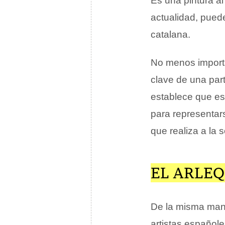
Es una pintura al
actualidad, pued
catalana.
No menos importa
clave de una part
establece que es 
para representars
que realiza a la
EL ARLEQ
De la misma mane
artistas español