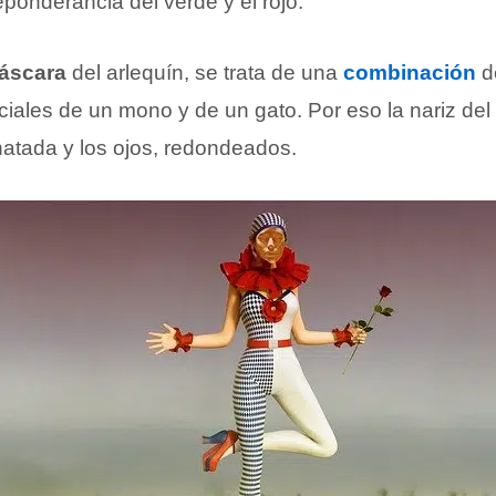
reponderancia del verde y el rojo.
áscara
del arlequín, se trata de una
combinación
d
aciales de un mono y de un gato. Por eso la nariz del
hatada y los ojos, redondeados.