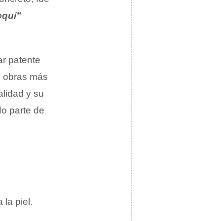
equí”
ar patente
s obras más
alidad y su
o parte de
 la piel.