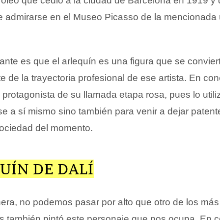
 óleo que cedió a la ciudad de Barcelona en 1919 y 
e admirarse en el Museo Picasso de la mencionada
nte es que el arlequín es una figura que se convier
e de la trayectoria profesional de ese artista. En con
protagonista de su llamada etapa rosa, pues lo utili
e a sí mismo sino también para venir a dejar patente 
 sociedad del momento.
UÍN DE DALÍ
ra, no podemos pasar por alto que otro de los más
es también pintó este personaje que nos ocupa. En c