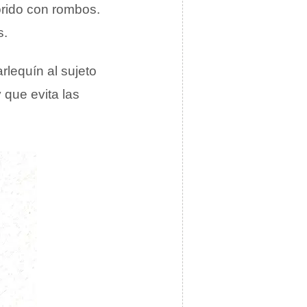
orido con rombos.
s.
rlequín al sujeto
y que evita las