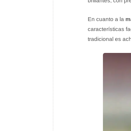
brillantes, con p
En cuanto a la
m
características f
tradicional es ac