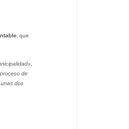
ontable
, que
nicipalidad»
,
 proceso de
n unas dos