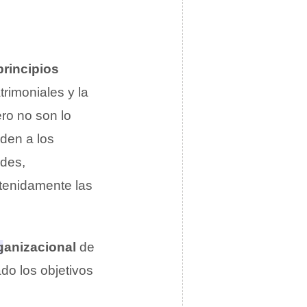
principios
trimoniales y la
ero no son lo
uden a los
des,
tenidamente las
anizacional
de
do los objetivos