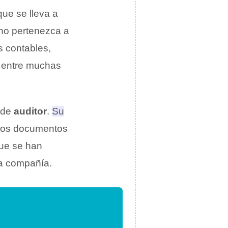
ue se lleva a
 no pertenezca a
s contables,
, entre muchas
 de
auditor
.
Su
 los documentos
que se han
la compañía.