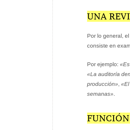
UNA REV
Por lo general, e
consiste en exam
Por ejemplo:
«Es
«La auditoría de
producción»
,
«El
semanas»
.
FUNCIÓN