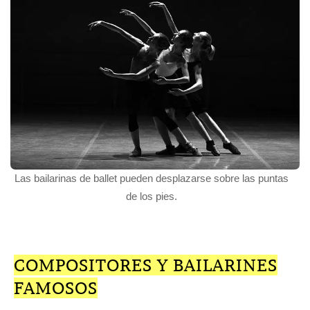
Las bailarinas de ballet pueden desplazarse sobre las puntas
de los pies.
COMPOSITORES Y BAILARINES
FAMOSOS