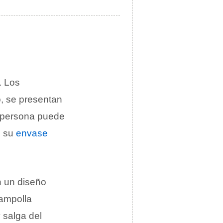
. Los
o, se presentan
a persona puede
n su
envase
on un diseño
ampolla
y salga del