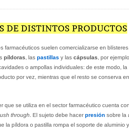
S DE DISTINTOS PRODUCTOS
 farmacéuticos suelen comercializarse en blísteres
as
píldoras
, las
pastillas
y las
cápsulas
, por ejempl
 cavidades o ampollas individuales: de este modo, l
oducto por vez, mientras que el resto se conserva e
ter que se utiliza en el sector farmacéutico cuenta c
ush through
. El sujeto debe hacer
presión
sobre la 
ue la píldora o pastilla rompa el soporte de aluminio 