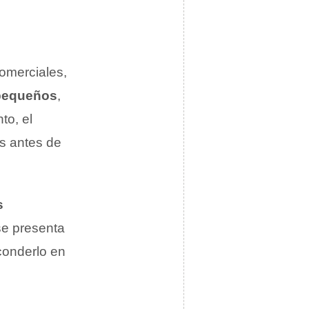
omerciales,
 pequeños
,
to, el
as antes de
s
se presenta
conderlo en