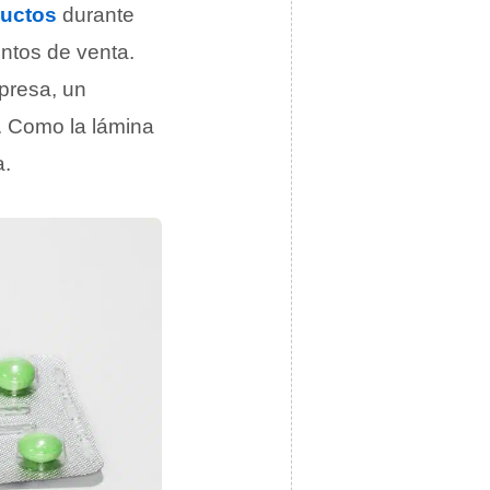
uctos
durante
untos de venta.
presa, un
. Como la lámina
a.