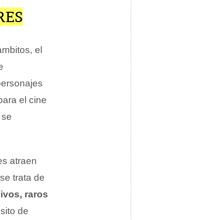
RES
mbitos, el
e
personajes
para el cine
 se
es atraen
se trata de
vos, raros
sito de