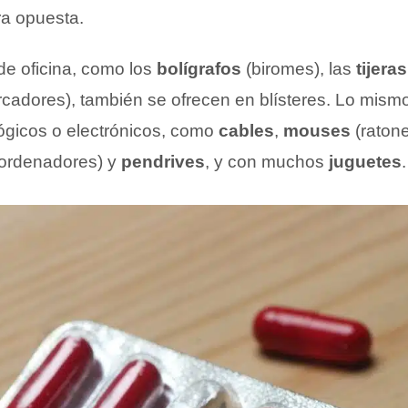
ra opuesta.
 de oficina, como los
bolígrafos
(biromes), las
tijeras
cadores), también se ofrecen en blísteres. Lo mism
ógicos o electrónicos, como
cables
,
mouses
(ratone
ordenadores) y
pendrives
, y con muchos
juguetes
.