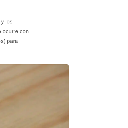
y los
o ocurre con
s) para