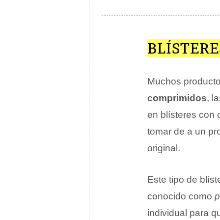
BLÍSTERE
Muchos productos
comprimidos
, l
en blísteres con
tomar de a un pr
original.
Este tipo de blís
conocido como
p
individual para q