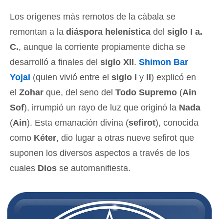
Los orígenes más remotos de la cábala se
remontan a la
diáspora helenística
del
siglo I a.
C.
, aunque la corriente propiamente dicha se
desarrolló a finales del
siglo XII
.
Shimon Bar
Yojai
(quien vivió entre el
siglo I
y
II
) explicó en
el
Zohar
que, del seno del
Todo Supremo
(
Ain
Sof
), irrumpió un rayo de luz que originó la
Nada
(
Ain
). Esta emanación divina (
sefirot
), conocida
como
Kéter
, dio lugar a otras nueve sefirot que
suponen los diversos aspectos a través de los
cuales
Dios
se automanifiesta.