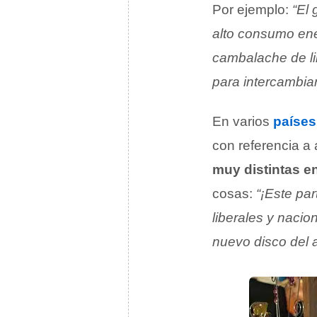
Por ejemplo:
“El
alto consumo ene
cambalache de li
para intercambiar
En varios
países
con referencia a
muy distintas en
cosas:
“¡Este pa
liberales y nacion
nuevo disco del a