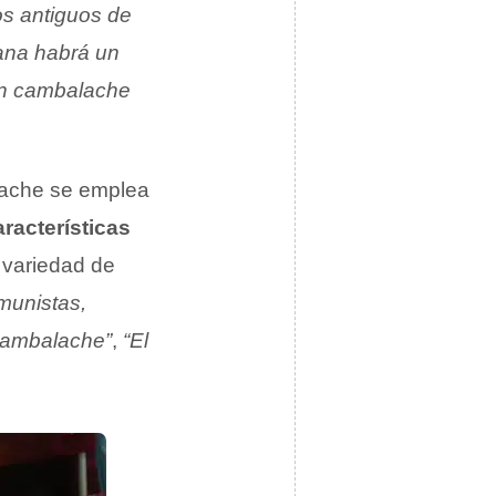
os antiguos de
na habrá un
un cambalache
lache se emplea
racterísticas
 variedad de
munistas,
 cambalache”
,
“El