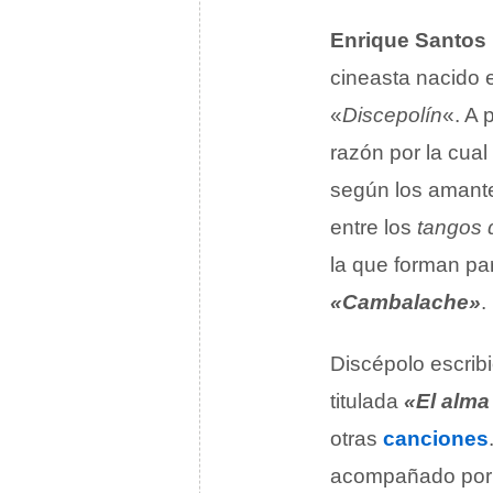
Enrique Santos
cineasta nacido
«
Discepolín
«. A 
razón por la cual
según los amante
entre los
tangos 
la que forman pa
«Cambalache»
.
Discépolo escrib
titulada
«El alm
otras
canciones
acompañado por 