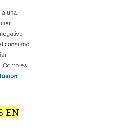
o a una
uier
 negativo
 al consumo
ier
s. Como es
ifusión
S EN