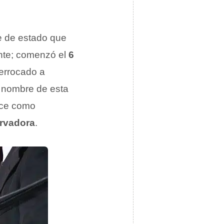
pe de estado que
ente; comenzó el
6
derrocado a
l nombre de esta
oce como
ervadora
.