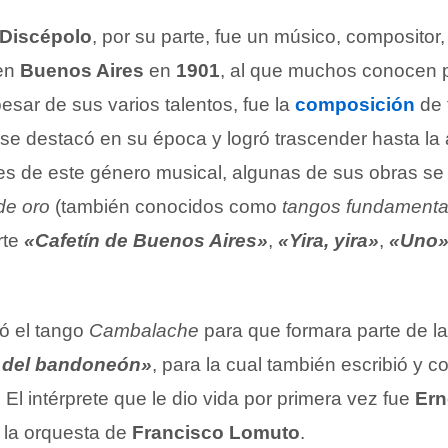
 Discépolo
, por su parte, fue un músico, compositor, 
 en
Buenos Aires
en
1901
, al que muchos conocen 
pesar de sus varios talentos, fue la
composición
de 
 se destacó en su época y logró trascender hasta la 
s de este género musical, algunas de sus obras se
de oro
(también conocidos como
tangos fundamenta
rte
«Cafetín de Buenos Aires»
,
«Yira, yira»
,
«Uno
ió el tango
Cambalache
para que formara parte de la
a del bandoneón»
, para la cual también escribió y c
. El intérprete que le dio vida por primera vez fue
Ern
la orquesta de
Francisco Lomuto
.