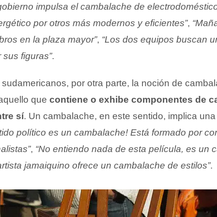
 gobierno impulsa el cambalache de electrodoméstic
rgético por otros más modernos y eficientes”
,
“Maña
bros en la plaza mayor”
,
“Los dos equipos buscan 
 sus figuras”
.
sudamericanos, por otra parte, la noción de camba
 aquello que
contiene o exhibe componentes de ca
tre sí
. Un cambalache, en este sentido, implica una
rtido político es un cambalache! Está formado por co
alistas”
,
“No entiendo nada de esta película, es un
rtista jamaiquino ofrece un cambalache de estilos”
.