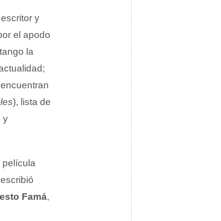
escritor y
por el apodo
tango la
actualidad;
 encuentran
les
), lista de
»
y
 película
oescribió
esto Famá
,