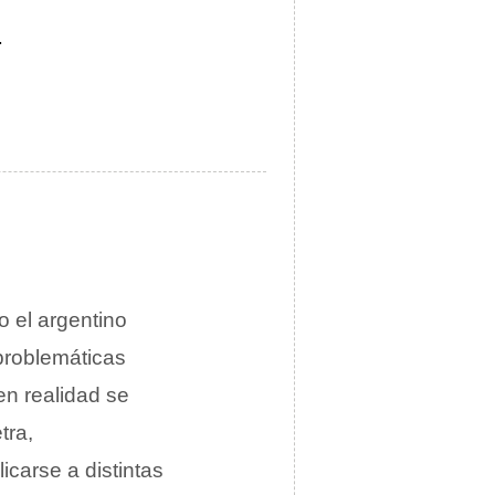
.
 el argentino
problemáticas
en realidad se
tra,
carse a distintas