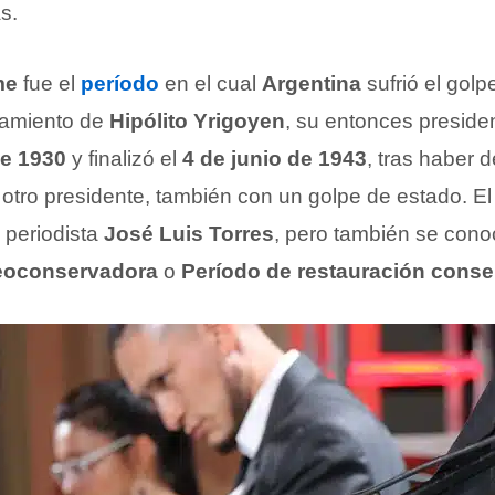
s.
me
fue el
período
en el cual
Argentina
sufrió el gol
camiento de
Hipólito Yrigoyen
, su entonces presid
de 1930
y finalizó el
4 de junio de 1943
, tras haber 
, otro presidente, también con un golpe de estado. E
 periodista
José Luis Torres
, pero también se con
eoconservadora
o
Período de restauración cons