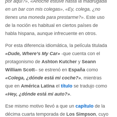
por aquí?»
,
«Anoche estuve hasta la madrugada
en un bar con mis colegas»
,
«Ey, colega, ¿no
tienes una moneda para prestarme?»
. Este uso
de la noción es habitual en ciertos países de
habla hispana, aunque infrecuente en otros.
Por esta diferencia idiomática, la película titulada
«Dude, Where’s My Car»
-que cuenta con el
protagonismo de
Ashton Kutcher
y
Seann
William Scott
– se estrenó en
España
como
«Colega, ¿dónde está mi coche?»
, mientras
que en
América Latina
el
título
se tradujo como
«Hey, ¿dónde está mi auto?»
.
Ese mismo motivo llevó a que un
capítulo
de la
décima cuarta temporada de
Los Simpson
, cuyo