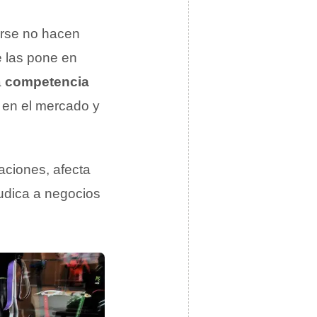
arse no hacen
e las pone en
a
competencia
 en el mercado y
aciones, afecta
udica a negocios