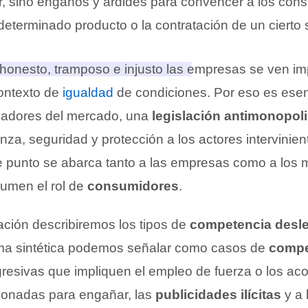
r, sino engaños y ardides para convencer a los con
eterminado producto o la contratación de un cierto s
onesto, tramposo e injusto las empresas se ven i
ontexto de
igualdad
de condiciones
. Por eso es esen
ladores del mercado, una
legislación antimonopol
nza, seguridad y protección a los actores intervinie
 punto se abarca tanto a las empresas como a los 
umen el rol de
consumidores
.
ación describiremos los tipos de
competencia desle
ma sintética podemos señalar como casos de
compe
gresivas que impliquen el empleo de fuerza o los aco
ionadas para engañar, las
publicidades ilícitas
y a 