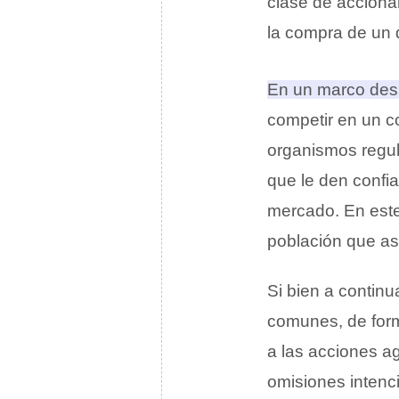
clase de acciona
la compra de un d
En un marco desh
competir en un c
organismos regu
que le den confia
mercado. En este
población que as
Si bien a continu
comunes, de for
a las acciones a
omisiones intenc