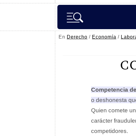
En
Derecho
/
Economía
/
Labor
C
Competencia de
o deshonesta que
Quien comete un
carácter fraudul
competidores.