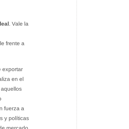
leal
. Vale la
e frente a
e exportar
liza en el
 aquellos
o
n fuerza a
 y políticas
 de mercado.