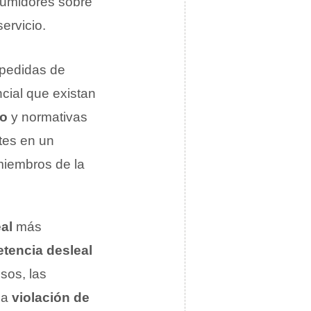
sumidores sobre
ervicio.
mpedidas de
cial que existan
io
y normativas
ntes en un
miembros de la
al
más
tencia desleal
sos, las
la
violación de