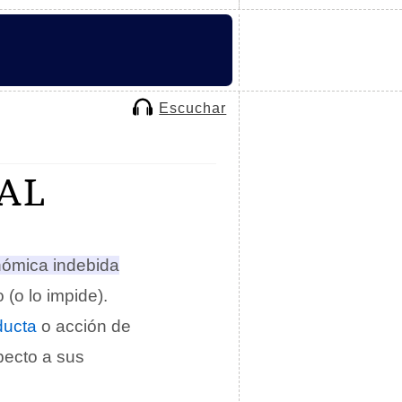
Escuchar
AL
nómica indebida
o
(o lo impide).
ducta
o acción de
pecto a sus