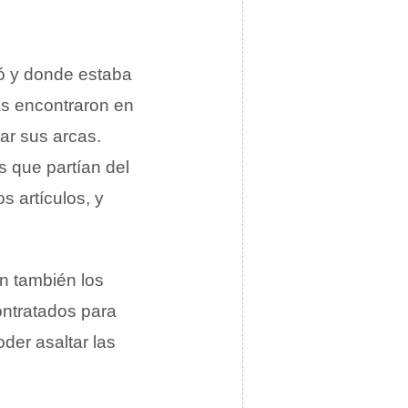
ró y donde estaba
tas encontraron en
nar sus arcas.
 que partían del
s artículos, y
an también los
ontratados para
oder asaltar las