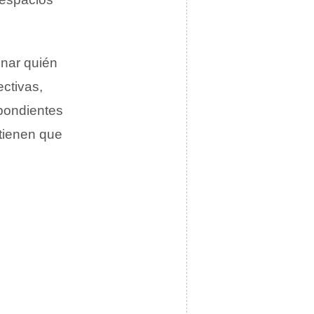
minar quién
ectivas,
pondientes
stienen que