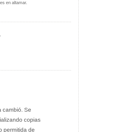
es en altamar.
.
ta cambió. Se
ializando copias
o permitida de