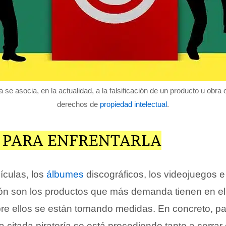
a se asocia, en la actualidad, a la falsificación de un producto u obra o
derechos de
propiedad intelectual
.
 PARA ENFRENTARLA
lículas, los
álbumes
discográficos, los videojuegos e 
sión son los productos que más demanda tienen en e
obre ellos se están tomando medidas. En concreto, p
la citada piratería se está procediendo tanto a cerra