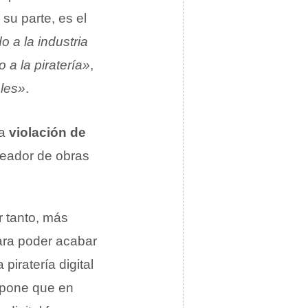
 su parte, es el
o a la industria
a la piratería»
,
ales»
.
na
violación de
creador de obras
r tanto, más
para poder acabar
piratería digital
supone que en