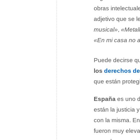
obras intelectual
adjetivo que se l
musical»
,
«Metal
«En mi casa no a
Puede decirse que
los
derechos de
que están proteg
España
es uno d
están la justicia
con la misma. E
fueron muy eleva