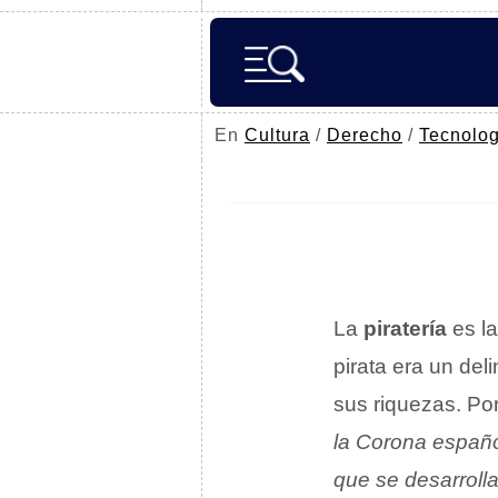
En
Cultura
/
Derecho
/
Tecnolog
La
piratería
es la
pirata era un de
sus riquezas. Po
la Corona españ
que se desarroll