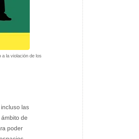
 a la violación de los
incluso las
l ámbito de
ara poder
r espacios