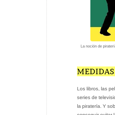
La noción de piraterí
MEDIDAS
Los libros, las pe
series de televi
la piratería. Y s
conseguir evitar 