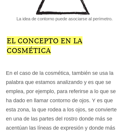
La idea de contorno puede asociarse al perímetro.
EL CONCEPTO EN LA
COSMÉTICA
En el caso de la cosmética, también se usa la
palabra que estamos analizando y es que se
emplea, por ejemplo, para referirse a lo que se
ha dado en llamar contorno de ojos. Y es que
esta zona, la que rodea a los ojos, se convierte
en una de las partes del rostro donde más se
acentúan las líneas de expresión y donde más