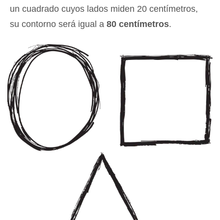
un cuadrado cuyos lados miden 20 centímetros,
su contorno será igual a
80 centímetros
.