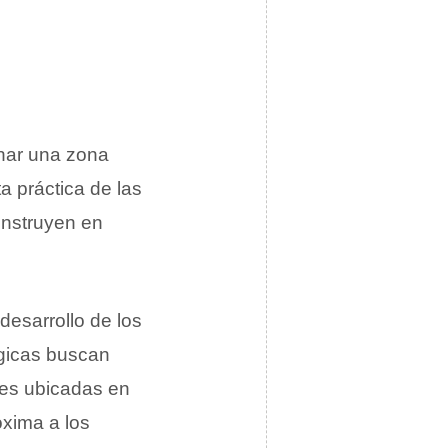
char una zona
ta práctica de las
construyen en
esarrollo de los
ógicas buscan
ades ubicadas en
óxima a los