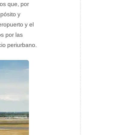
tos que, por
epósito y
eropuerto y el
s por las
io periurbano.