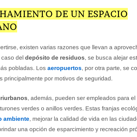
HAMIENTO DE UN ESPACIO
ANO
tirse, existen varias razones que llevan a aprove
l caso del
depósito de residuos
, se busca alejar es
ás pobladas. Los
aeropuertos
, por otra parte, se 
s principalmente por motivos de seguridad.
riurbanos
, además, pueden ser empleados para el d
urones verdes o anillos verdes. Estas franjas ecol
o ambiente
, mejorar la calidad de vida en las ciud
brindar una opción de esparcimiento y recreación pr