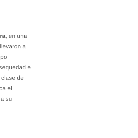
ra
, en una
llevaron a
ipo
la sequedad e
 clase de
ca el
da su