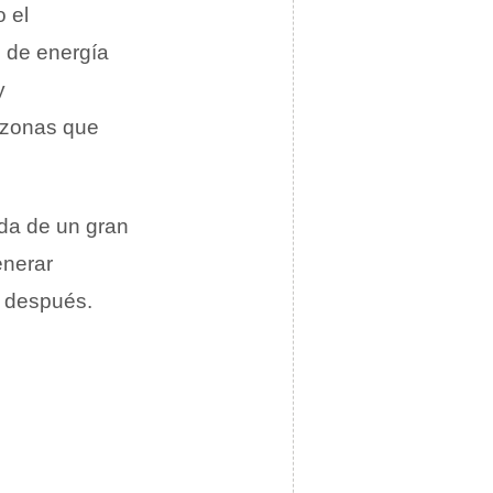
o el
o de energía
y
s zonas que
uda de un gran
enerar
y después.