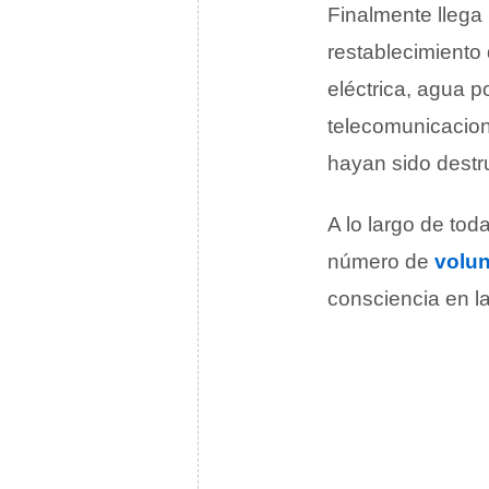
Finalmente llega
restablecimiento 
eléctrica, agua p
telecomunicacion
hayan sido destr
A lo largo de to
número de
volun
consciencia en l