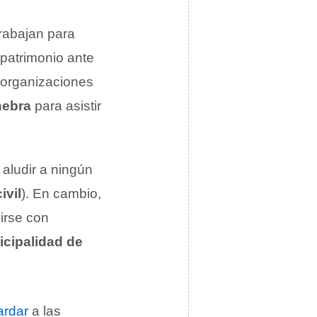
trabajan para
 patrimonio ante
 organizaciones
nebra
para asistir
n aludir a ningún
ivil
). En cambio,
irse con
icipalidad de
ardar
a las