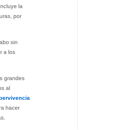
incluye la
uras, por
abo sin
r a los
as grandes
os al
pervivencia
ra hacer
ás.