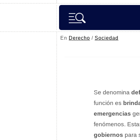
En
Derecho
/
Sociedad
Se denomina
def
función es
brind
emergencias
gen
fenómenos. Estas
gobiernos
para 