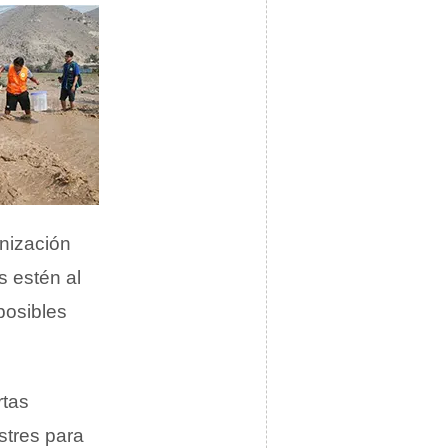
anización
s estén al
posibles
rtas
stres para