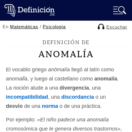
En
Matemáticas
/
Psicología
Escuchar
DEFINICIÓN DE
ANOMALÍA
El vocablo griego
anōmalía
llegó al latín como
anomalĭa
, y luego al castellano como
anomalía
.
La noción alude a una
divergencia
, una
incompatibilidad
, una
discordancia
o un
desvío
de una
norma
o de una práctica.
Por ejemplo:
«El niño padece una anomalía
cromosómica que le genera diversos trastornos»
,