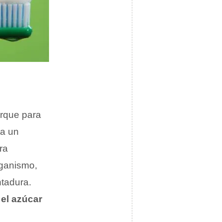
orque para
ta un
ra
rganismo,
ntadura.
o el azúcar