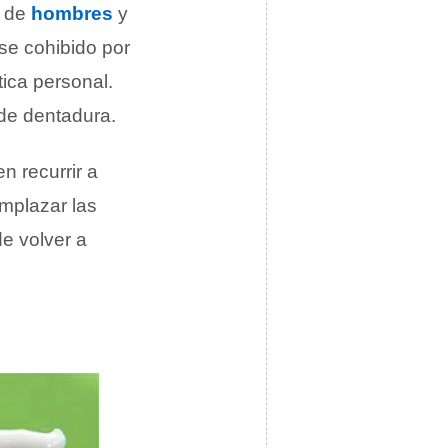
de
hombres
y
se cohibido por
tica personal.
 de dentadura.
 recurrir a
emplazar las
de volver a