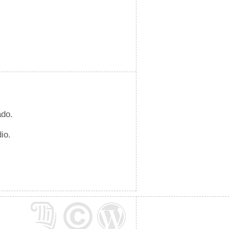
ado.
io.