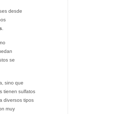
ases desde
mos
s
.
mo
quedan
stos se
a, sino que
 tienen sulfatos
a diversos tipos
on muy