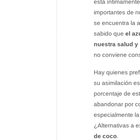
está íntimamente
importantes de n
se encuentra la a
sabido que
el a
nuestra salud y
no conviene cons
Hay quienes prefi
su asimilación e
porcentaje de est
abandonar por c
especialmente l
¿Alternativas a 
de coco
.