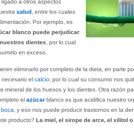
 ligado a otros aspectos
uestra
salud
, entre los cuales
limentación. Por ejemplo, es
zúcar blanco puede perjudicar
 nuestros dientes
, por lo cual
umirlo en exceso.
eren eliminarlo por completo de la dieta, en parte p
s necesario el
calcio
, por lo cual su consumo nos qui
e mineral de los huesos y los dientes. Otra razón pa
ompleto el
azúcar
blanco es que acidifica nuestro o
a
boca
, y eso nos puede producir trastornos en la de
este producto?
La miel, el sirope de arce, el xilitol 