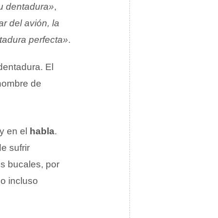
u dentadura»
,
ar del avión, la
ntadura perfecta»
.
dentadura. El
 nombre de
y en el
habla
.
 sufrir
s bucales, por
 o incluso