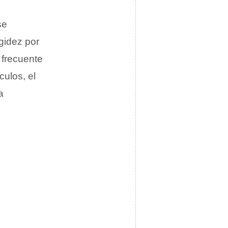
se
igidez por
 frecuente
culos, el
a