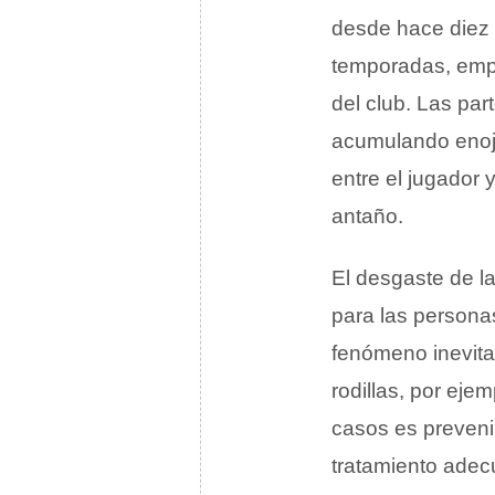
desde hace diez
temporadas, empi
del club. Las par
acumulando enojo
entre el jugador 
antaño.
El desgaste de l
para las persona
fenómeno inevita
rodillas, por eje
casos es preveni
tratamiento adec