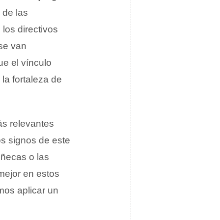
o de las
los directivos
 se van
e el vínculo
o la fortaleza de
ás relevantes
os signos de este
uñecas o las
 mejor en estos
mos aplicar un