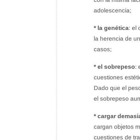
adolescencia;
* la genética
: el
la herencia de u
casos;
* el sobrepeso
:
cuestiones estét
Dado que el peso
el sobrepeso aume
* cargar demas
cargan objetos 
cuestiones de tr