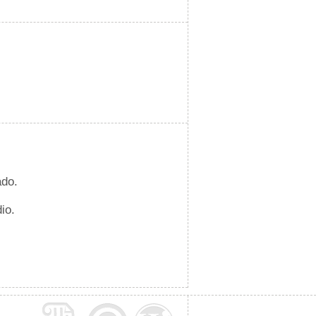
ado.
io.