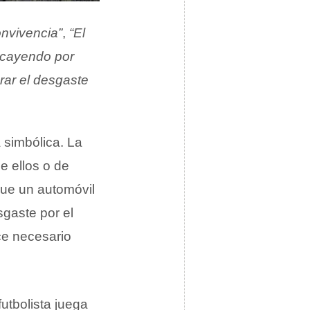
nvivencia”
,
“El
ó cayendo por
rar el desgaste
 simbólica. La
e ellos o de
que un automóvil
sgaste por el
ce necesario
utbolista juega