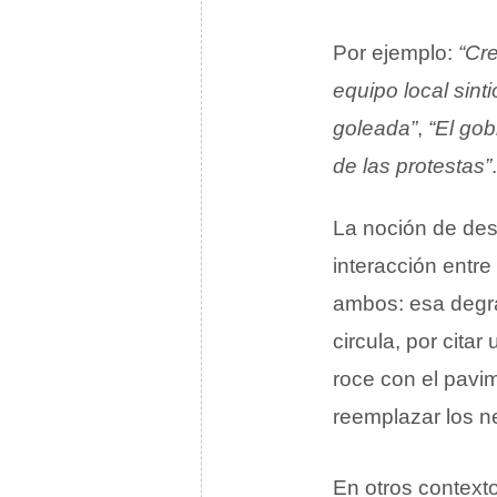
Por ejemplo:
“Cr
equipo local sint
goleada”
,
“El gob
de las protestas”
.
La noción de des
interacción entr
ambos: esa degra
circula, por cit
roce con el pavim
reemplazar los n
En otros context