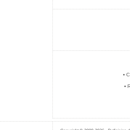
•
Ca
•
R