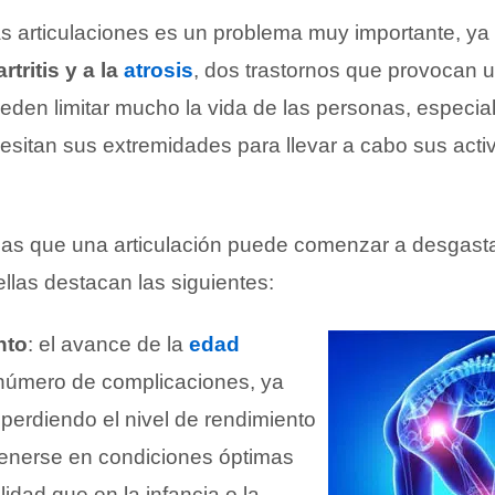
as articulaciones es un problema muy importante, y
rtritis y a la
atrosis
, dos trastornos que provocan u
ueden limitar mucho la vida de las personas, especi
esitan sus extremidades para llevar a cabo sus acti
las que una articulación puede comenzar a desgast
llas destacan las siguientes:
nto
: el avance de la
edad
número de complicaciones, ya
perdiendo el nivel de rendimiento
enerse en condiciones óptimas
lidad que en la infancia o la