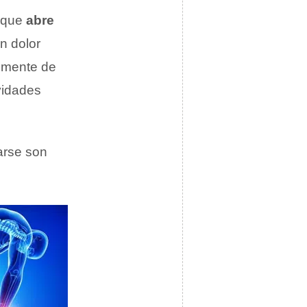
a que
abre
n dolor
almente de
vidades
arse son