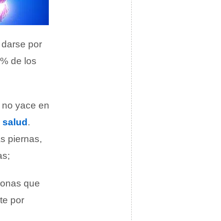
 darse por
0% de los
d no yace en
a
salud
.
s piernas,
as;
rsonas que
te por