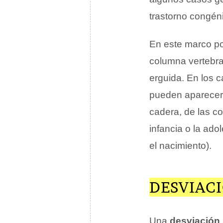
trastorno congén
En este marco p
columna vertebral
erguida. En los 
pueden aparece
cadera, de las co
infancia o la ado
el nacimiento).
DESVIAC
Una
desviación 