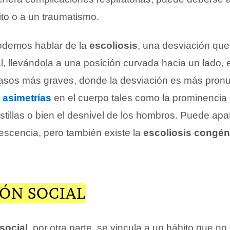
ito o a un traumatismo.
odemos hablar de la
escoliosis
, una desviación que 
, llevándola a una posición curvada hacia un lado, 
casos más graves, donde la desviación es más pron
r
asimetrías
en el cuerpo tales como la prominencia
stillas o bien el desnivel de los hombros. Puede apa
lescencia, pero también existe la
escoliosis congén
IÓN SOCIAL
social
, por otra parte, se vincula a un hábito que no 