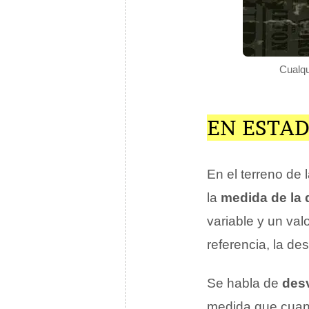
Cualqu
EN ESTA
En el terreno de 
la
medida de la 
variable y un val
referencia, la des
Se habla de
desv
medida que cuant