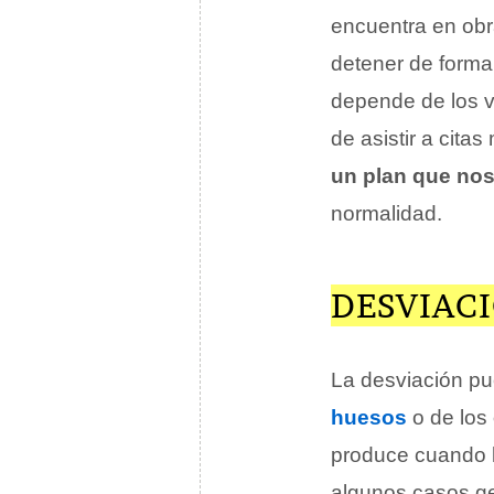
encuentra en obr
detener de forma 
depende de los v
de asistir a cita
un plan que nos
normalidad.
DESVIAC
La desviación pu
huesos
o de los
produce cuando l
algunos casos ge