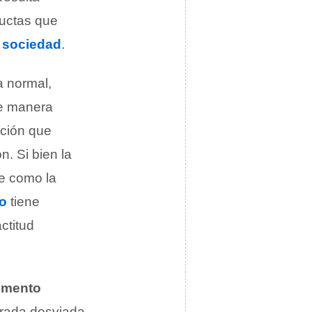
uctas que
a
sociedad
.
a normal,
de manera
ación que
n. Si bien la
te como la
o
tiene
ctitud
mento
erada desviada