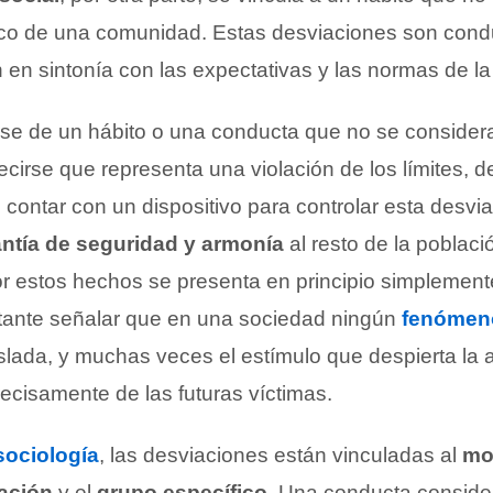
co de una comunidad. Estas desviaciones son cond
 en sintonía con las expectativas y las normas de l
se de un hábito o una conducta que no se consider
cirse que representa una violación de los límites, 
contar con un dispositivo para controlar esta desvi
ntía de seguridad y armonía
al resto de la població
or estos hechos se presenta en principio simplemen
rtante señalar que en una sociedad ningún
fenómen
slada, y muchas veces el estímulo que despierta la a
ecisamente de las futuras víctimas.
sociología
, las desviaciones están vinculadas al
mo
uación
y el
grupo específico
. Una conducta consid