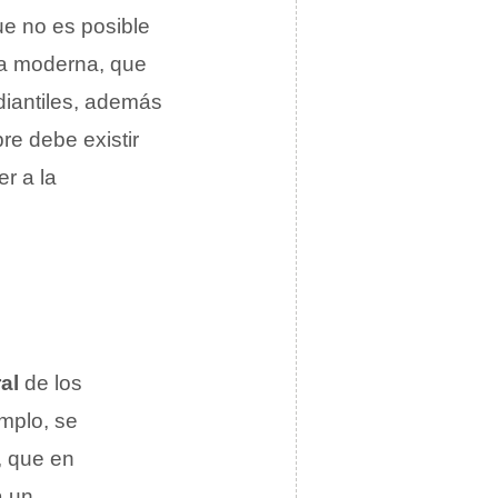
ue no es posible
ida moderna, que
diantiles, además
re debe existir
r a la
al
de los
emplo, se
, que en
a un