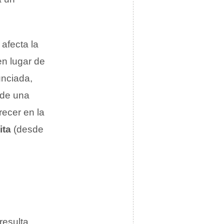
afecta la
en lugar de
unciada,
 de una
recer en la
ita
(desde
resulta