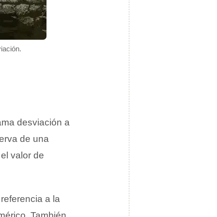
iación.
llama desviación a
erva de una
el valor de
referencia a la
mérico. También