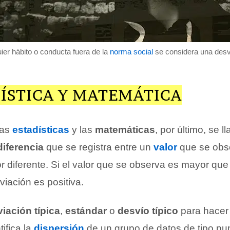
ier hábito o conducta fuera de la
norma social
se considera una desv
DÍSTICA Y MATEMÁTICA
las
estadísticas
y las
matemáticas
, por último, se 
diferencia
que se registra entre un
valor
que se obs
or diferente. Si el valor que se observa es mayor que 
viación es positiva.
iación típica
,
estándar
o
desvío típico
para hacer 
ifica la
dispersión
de un grupo de datos de tipo nu