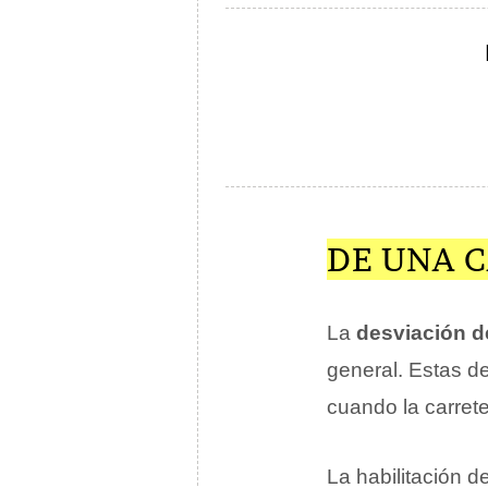
DE UNA 
La
desviación d
general. Estas d
cuando la carrete
La habilitación 