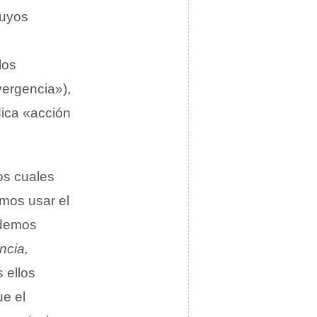
cuyos
los
vergencia»),
ica «acción
os cuales
amos usar el
odemos
ncia,
 ellos
ue el