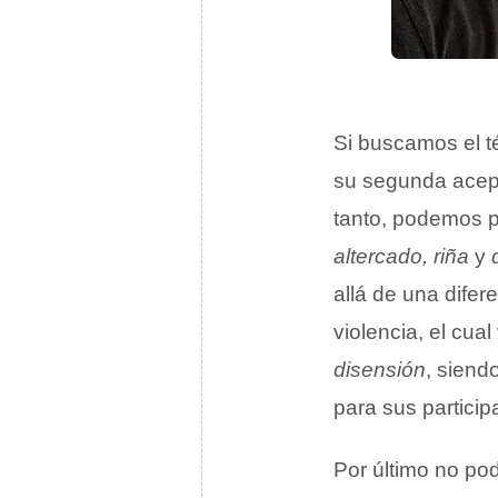
Si buscamos el t
su segunda acepc
tanto, podemos p
altercado, riña
y
allá de una difer
violencia, el cua
disensión
, siend
para sus partici
Por último no po