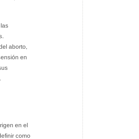
 las
s.
del aborto,
sensión en
sus
.
rigen en el
definir como