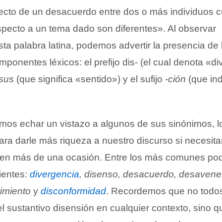
efecto de un desacuerdo entre dos o más individuos 
pecto a un tema dado son diferentes». Al observar
ta palabra latina, podemos advertir la presencia de 
mponentes léxicos: el prefijo dis- (el cual denota «di
sus
(que significa «sentido») y el sufijo
-ción
(que ind
mos echar un vistazo a algunos de sus sinónimos, l
ra darle más riqueza a nuestro discurso si necesit
en más de una ocasión. Entre los más comunes p
ientes:
divergencia
, disenso, desacuerdo, desavene
timiento
y
disconformidad
. Recordemos que no todos
el sustantivo disensión en cualquier contexto, sino q