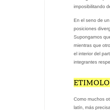
imposibilitando d
En el seno de un 
posiciones diver
Supongamos que a
mientras que otr
el interior del p
integrantes respe
ETIMOLO
Como muchos otr
latín, más preci