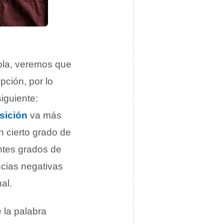
ola, veremos que
ción, por lo
iguiente:
sición
va más
n cierto grado de
entes grados de
ncias negativas
al.
 la palabra