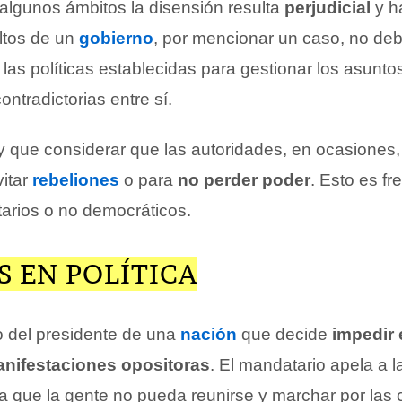
algunos ámbitos la disensión resulta
perjudicial
y h
ltos de un
gobierno
, por mencionar un caso, no deb
las políticas establecidas para gestionar los asunto
ontradictorias entre sí.
ay que considerar que las autoridades, en ocasiones,
vitar
rebeliones
o para
no perder poder
. Esto es fr
tarios o no democráticos.
 EN POLÍTICA
 del presidente de una
nación
que decide
impedir 
anifestaciones opositoras
. El mandatario apela a l
a que la gente no pueda reunirse y marchar por las c