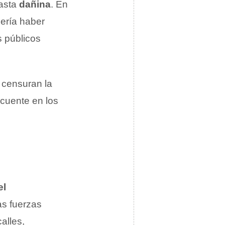
asta
dañina
. En
ería haber
s públicos
 censuran la
ecuente en los
el
as fuerzas
alles,