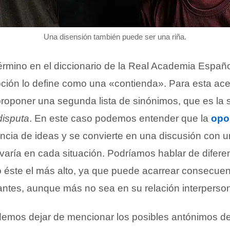
Una disensión también puede ser una riña.
érmino en el diccionario de la Real Academia Españ
ión lo define como una «contienda». Para esta acep
roponer una segunda lista de sinónimos, que es la s
disputa
. En este caso podemos entender que la
opo
encia de ideas y se convierte en una discusión con u
l varía en cada situación. Podríamos hablar de difer
o éste el más alto, ya que puede acarrear consecue
pantes, aunque más no sea en su relación interperson
demos dejar de mencionar los posibles antónimos de