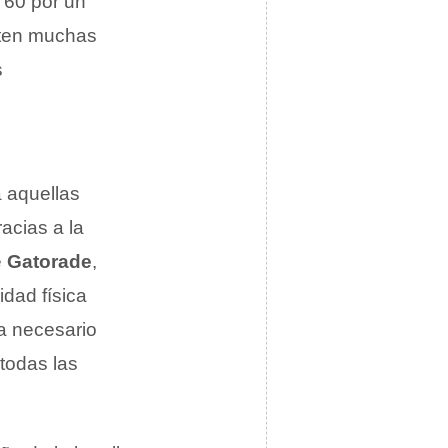
 60 por un
sten muchas
s
 aquellas
acias a la
e
Gatorade
,
dad física
ía necesario
 todas las