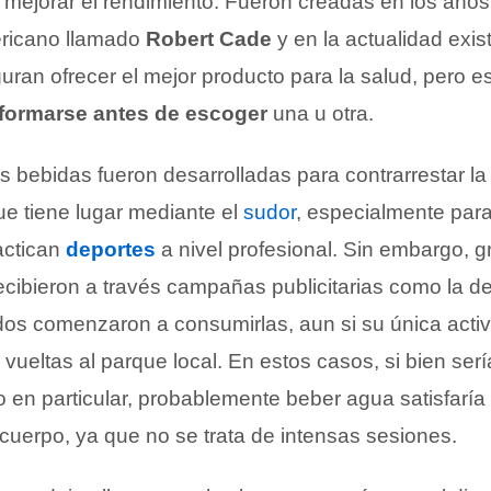
y mejorar el rendimiento. Fueron creadas en los años
ricano llamado
Robert Cade
y en la actualidad exi
ran ofrecer el mejor producto para la salud, pero e
nformarse antes de escoger
una u otra.
as bebidas fueron desarrolladas para contrarrestar la
ue tiene lugar mediante el
sudor
, especialmente para
actican
deportes
a nivel profesional. Sin embargo, gr
ecibieron a través campañas publicitarias como la d
os comenzaron a consumirlas, aun si su única activi
 vueltas al parque local. En estos casos, si bien ser
 en particular, probablemente beber agua satisfaría
cuerpo, ya que no se trata de intensas sesiones.