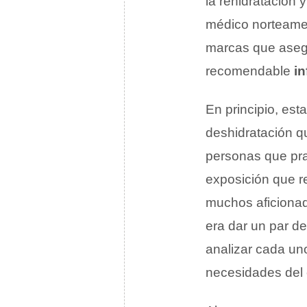
la rehidratación 
médico norteame
marcas que asegu
recomendable
i
En principio, est
deshidratación q
personas que pr
exposición que r
muchos aficionad
era dar un par de
analizar cada uno
necesidades del 