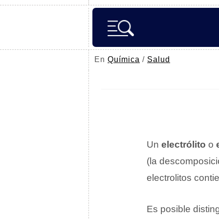
En
Química
/
Salud
Un
electrólito
o
(la descomposic
electrolitos cont
Es posible distin