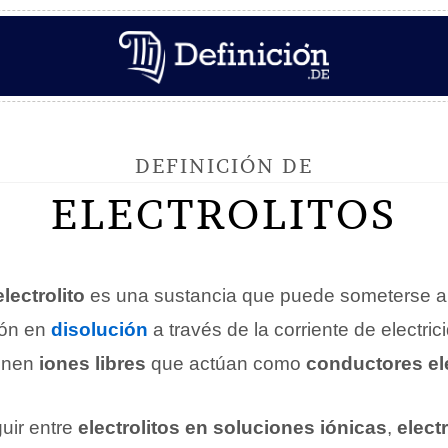
DEFINICIÓN DE
ELECTROLITOS
electrolito
es una sustancia que puede someterse a
ión en
disolución
a través de la corriente de electric
ienen
iones libres
que actúan como
conductores el
guir entre
electrolitos en soluciones iónicas
,
elect