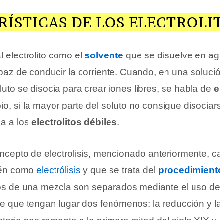
ÍSTICAS DE LOS ELECTROLI
l electrolito como el
solvente
que se disuelve en ag
az de conducir la corriente. Cuando, en una solució
luto se disocia para crear iones libres, se habla de
e
io, si la mayor parte del soluto no consigue disocia
ia a los
electrolitos débiles
.
cepto de electrolisis, mencionado anteriormente, c
ién como
electrólisis
y que se trata del
procedimient
os de una mezcla son separados mediante el uso d
 que tengan lugar dos fenómenos: la reducción y l