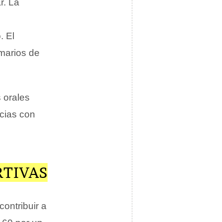
r. La
. El
imarios de
 orales
cias con
RTIVAS
contribuir a