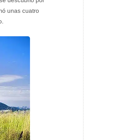
 se descubrió por
mó unas cuatro
o.