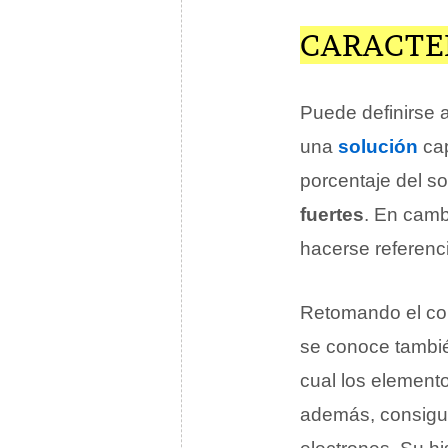
CARACTER
Puede definirse a
una
solución
cap
porcentaje del so
fuertes
. En camb
hacerse referenc
Retomando el con
se conoce tamb
cual los element
además, consigue