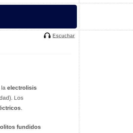
Escuchar
 la
electrolisis
idad). Los
éctricos
.
rolitos fundidos