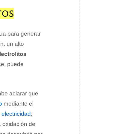
TOS
ua para generar
n, un alto
lectrolitos
rse, puede
abe aclarar que
o
mediante el
e
electricidad
;
a oxidación de