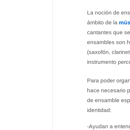
La noción de ens
ámbito de la
mús
cantantes que se 
ensambles son ha
(saxofón, clarine
instrumento percu
Para poder organi
hace necesario p
de ensamble espe
identidad:
-Ayudan a entend