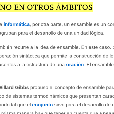
INO EN OTROS ÁMBITOS
la
informática
, por otra parte, un ensamble es un co
agrupan para el desarrollo de una unidad lógica.
mbién recurre a la idea de ensamble. En este caso, 
eración sintáctica que permite la construcción de lo
acentes a la estructura de una
oración
. El ensambl
.
illard Gibbs
propuso el concepto de ensamble par
ico de sistemas termodinámicos que presentan caract
odo tal que el
conjunto
sirva para el desarrollo de 
la misma manera hay que tener en cuenta que
Ensa