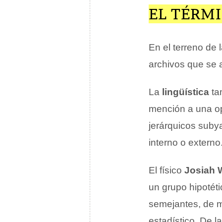
EL TÉRM
En el terreno de 
archivos que se 
La
lingüística
ta
mención a una op
jerárquicos suby
interno o externo
El físico
Josiah W
un grupo hipotét
semejantes, de m
estadístico. De 