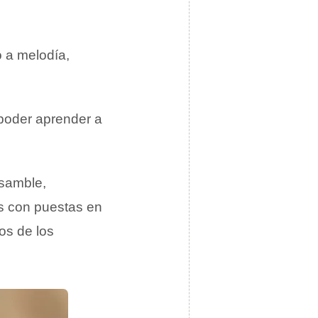
o a melodía,
 poder aprender a
nsamble,
es con puestas en
os de los