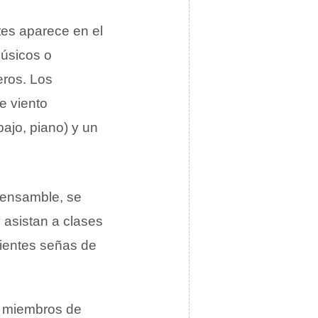
tes aparece en el
úsicos o
eros. Los
e viento
bajo, piano) y un
n ensamble, se
 asistan a clases
uientes señas de
s miembros de