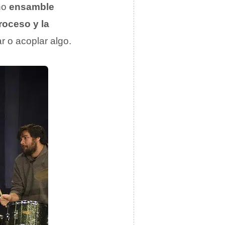
ino
ensamble
roceso y la
r o acoplar algo.