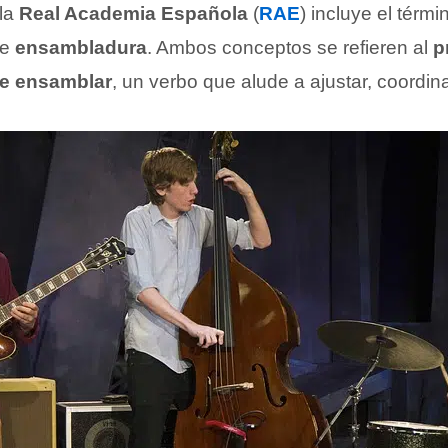
 la
Real Academia Española
(
RAE
) incluye el térm
de
ensambladura
. Ambos conceptos se refieren al
p
e ensamblar
, un verbo que alude a ajustar, coordina