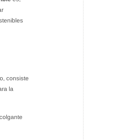
ar
stenibles
mo, consiste
ra la
 colgante