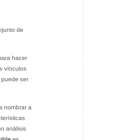
njunto de
para hacer
s vínculos
e puede ser
a nombrar a
erísticas
un análisis
mble
es,