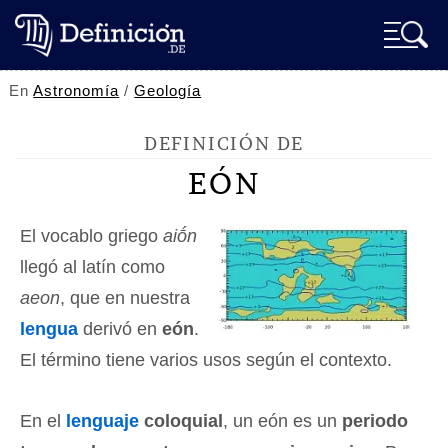
En
Astronomía
/
Geología
DEFINICIÓN DE
EÓN
El vocablo griego
aiṓn
llegó al latín como
aeon
, que en nuestra
lengua
derivó en
eón
.
El término tiene varios usos según el contexto.
En el
lenguaje
coloquial
, un eón es un
periodo