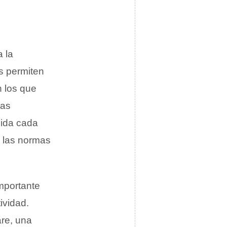
 la
s permiten
 los que
las
sida cada
, las normas
mportante
ividad.
re, una