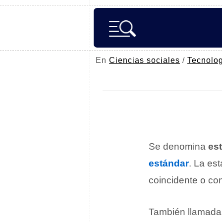
En
Ciencias sociales
/
Tecnolo
Se denomina
es
estándar
. La est
coincidente o co
También llamad