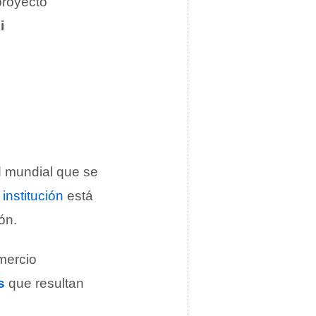
proyecto
i
ad mundial que se
a
institución
está
ón.
mercio
s
que resultan