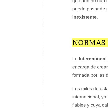
que aún no han s
pueda pasar de u
inexistente
.
NORMAS 
La
International
encarga de crear
formada por las 
Los miles de est
internacional, ya
fiables y cuya ca