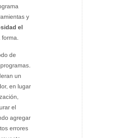
rograma
ramientas y
osidad el
 forma.
odo de
s programas.
deran un
or, en lugar
zación,
rar el
ándo agregar
tos errores