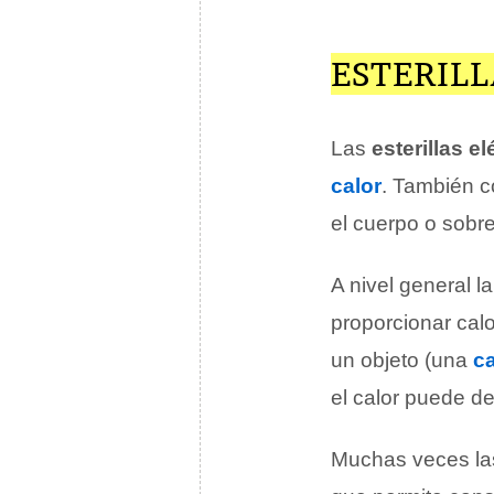
ESTERILL
Las
esterillas el
calor
. También 
el cuerpo o sobr
A nivel general l
proporcionar calo
un objeto (una
c
el calor puede de
Muchas veces las