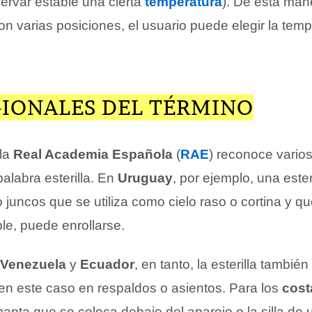
ervar estable una cierta
temperatura
). De esta man
con varias posiciones, el usuario puede elegir la tem
GIONALES DEL TÉRMINO
 la
Real Academia Española
(
RAE
) reconoce vario
palabra esterilla. En
Uruguay
, por ejemplo, una ester
s o juncos que se utiliza como cielo raso o cortina y q
ble, puede enrollarse.
Venezuela
y
Ecuador
, en tanto, la esterilla tambié
en este caso en respaldos o asientos. Para los
cost
a manta que se coloca debajo del aparejo o la silla de 