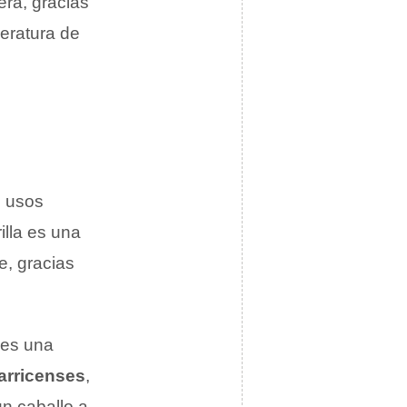
era, gracias
peratura de
s usos
illa es una
ue, gracias
n es una
arricenses
,
un caballo a