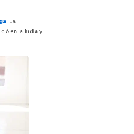
ga
. La
ició en la
India
y