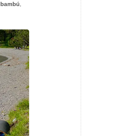
e bambú
,