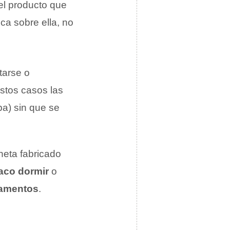
uel producto que
ca sobre ella, no
tarse o
estos casos las
pa) sin que se
neta fabricado
aco dormir
o
amentos
.