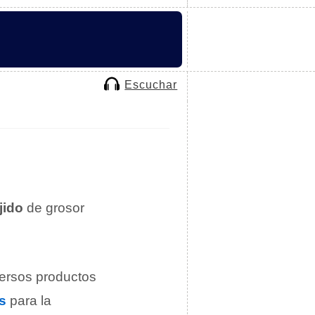
Escuchar
jido
de grosor
.
versos productos
s
para la