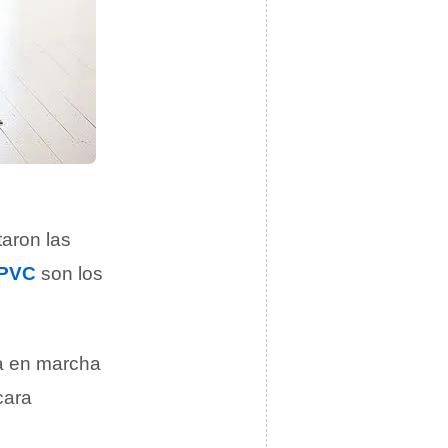
taron las
PVC
son los
ta en marcha
cara