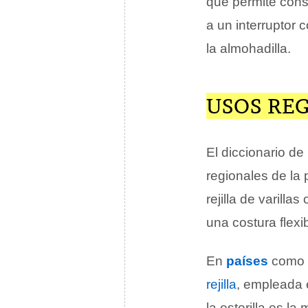
que permite cons
a un interruptor 
la almohadilla.
USOS RE
El diccionario de
regionales de la 
rejilla de varilla
una costura flexi
En
países
como
rejilla
, empleada 
la esterilla es l