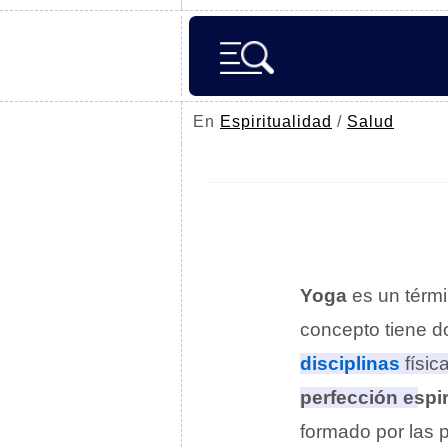
En
Espiritualidad
/
Salud
Yoga
es un térm
concepto tiene d
disciplinas
físic
perfección espir
formado por las 