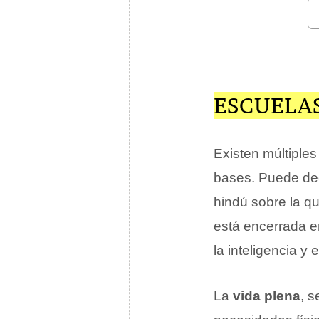
ESCUELA
Existen múltiple
bases. Puede dec
hindú sobre la q
está encerrada en
la inteligencia y 
La
vida plena
, s