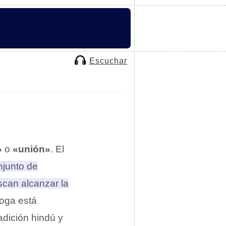
Escuchar
»
o
«unión»
. El
njunto de
can alcanzar la
 yoga está
adición hindú y