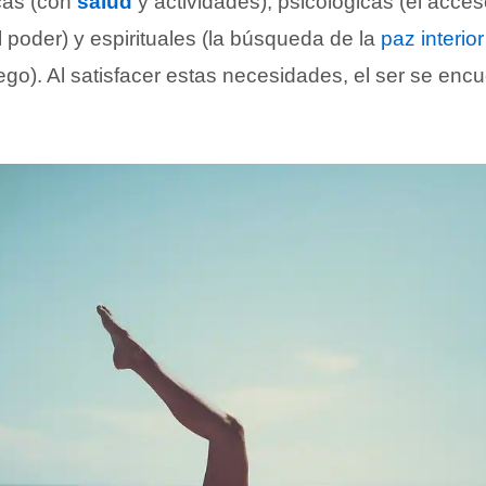
cas (con
salud
y actividades), psicológicas (el acces
 poder) y espirituales (la búsqueda de la
paz interior
go). Al satisfacer estas necesidades, el ser se enc