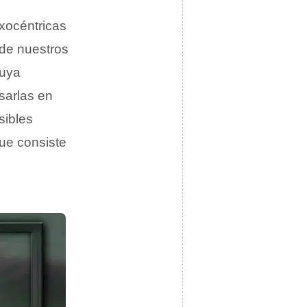
xocéntricas
 de nuestros
cuya
sarlas en
sibles
que consiste