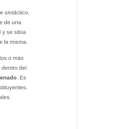
e sintáctico
,
se de una
 y se sitúa
de la misma.
 dos o más
 dentro del
denado
. Es
tituyentes,
ales.