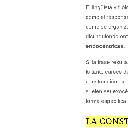
El lingüista y fi
como el responsa
cómo se organiza
distinguiendo ent
endocéntricas
.
Si la frase resul
lo tanto carece d
construcción exo
suelen ser exocé
forma específica.
LA CONS