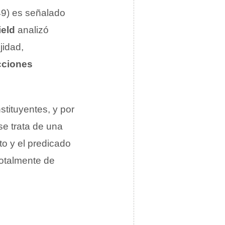
9) es señalado
ield
analizó
idad,
cciones
stituyentes, y por
se trata de una
to y el predicado
totalmente de