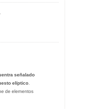
.
uentra señalado
sto elíptico
.
one de elementos