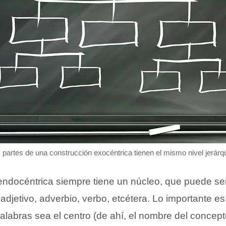
 partes de una construcción exocéntrica tienen el mismo nivel jerárq
endocéntrica siempre tiene un núcleo, que puede s
, adjetivo, adverbio, verbo, etcétera. Lo importante 
alabras sea el centro (de ahí, el nombre del concept