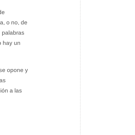
de
ia, o no, de
 palabras
o hay un
 se opone y
las
ión a las