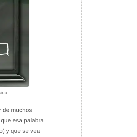
uico
er de muchos
es que esa palabra
o) y que se vea