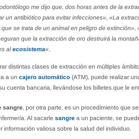
odontólogo me dijo que, dos horas antes de la extra
 un antibiótico para evitar infecciones»
,
«La extrac
 que se trata de un animal en peligro de extinción»
,
seguran que la extracción de oro destruirá la monta
es al
ecosistema
«
.
r distintas clases de extracción en múltiples ámbi
ca a un
cajero automático
(ATM), puede realizar u
u cuenta bancaria, llevándose los billetes que le en
e sangre
, por otra parte, es un procedimiento que se
enfermería. Al sacarle
sangre
a un paciente, se puede
 información valiosa sobre la salud del individuo.