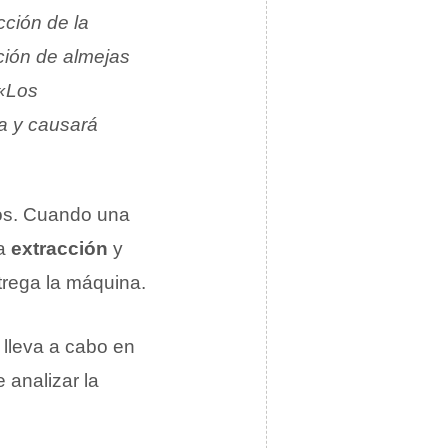
cción de la
ción de almejas
«Los
ña y causará
tos. Cuando una
na
extracción
y
trega la máquina.
 lleva a cabo en
 analizar la