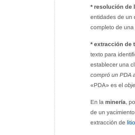
* resolución de 
entidades de un 
completo de una 
* extracción de 
texto para identif
establecer una cl
compró un PDA a
«PDA» es el
obj
En la
minería
, p
de un yacimiento
extracción de
liti