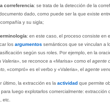
la correferencia
: se trata de la detección de la corre
documento dado, como puede ser la que existe entr
compañía y su sigla;
terminología
: en este caso, el proceso consiste en e
icar los
argumentos
semánticos que se vinculan a l
asificación según sus roles. Por ejemplo, en la orac
 Valeria»
, se reconoce a «Marisa» como el
agente 
eto
, «compró» es el verbo y «Valeria», el
agente ven
or último, la extracción es la
actividad
que permite ob
 para luego explotarlos comercialmente: extracción 
o
, etc.