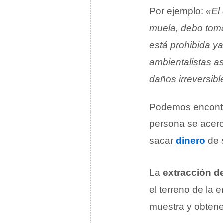
Por ejemplo:
«El 
muela, debo tomar
está prohibida ya
ambientalistas a
daños irreversibl
Podemos encontra
persona se acer
sacar
dinero
de s
La
extracción d
el terreno de la 
muestra y obtener