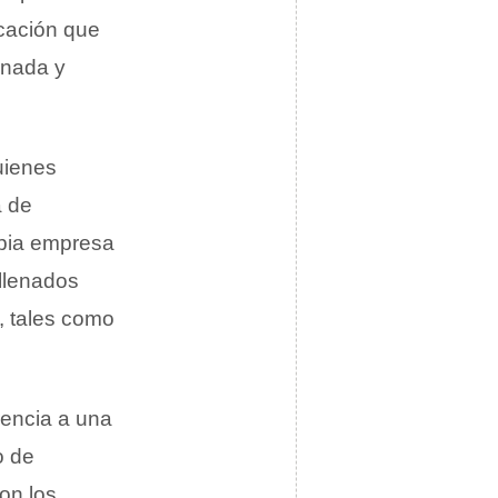
icación que
enada y
uienes
a de
opia empresa
ellenados
, tales como
erencia a una
o de
on los