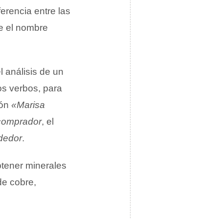
ferencia entre las
e el nombre
l análisis de un
os verbos, para
ión
«Marisa
comprador
, el
dedor
.
tener minerales
de cobre,