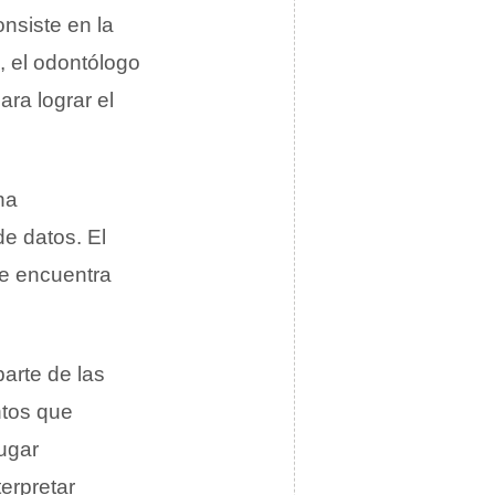
nsiste en la
, el odontólogo
ara lograr el
na
e datos. El
se encuentra
arte de las
ntos que
lugar
erpretar