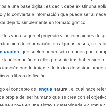
rlos a una base digital; es decir, debe existir una apl
to y lo convierta a información que pueda ser almac
 de dejarlo simplemente en formato gráfico.
extos varía según el proyecto y las intenciones de q
extracción de información: en algunos casos, se trat
ucturados
, que suelen haber sido creados por la pr
er la información en ellos presente tras haber sido r
ro también puede tratarse de textos desestructurados
ticos o libros de ficción.
ego el concepto de
lengua
natural
, el cual hace ref
ica propia del ser humano que se crea con el objetiv
e se apoya en una sintaxis determinada y cumple c