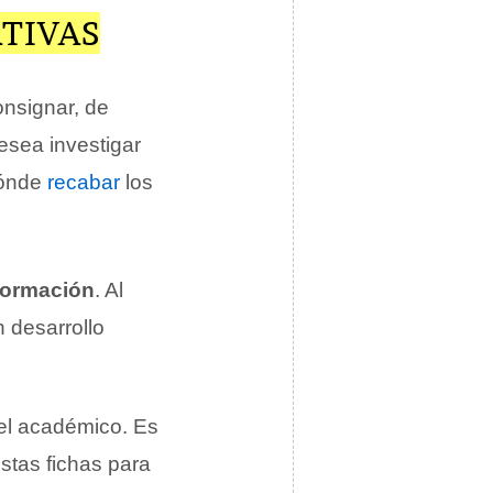
ATIVAS
nsignar, de
desea investigar
dónde
recabar
los
nformación
. Al
 desarrollo
el académico. Es
stas fichas para