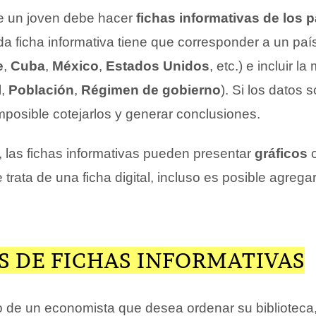
 un joven debe hacer
fichas informativas de los 
da ficha informativa tiene que corresponder a un paí
e
,
Cuba
,
México
,
Estados Unidos
, etc.) e incluir l
l
,
Población
,
Régimen de gobierno
). Si los datos 
imposible cotejarlos y generar conclusiones.
 las fichas informativas pueden presentar
gráficos
se trata de una ficha digital, incluso es posible agreg
S DE FICHAS INFORMATIVAS
de un economista que desea ordenar su biblioteca