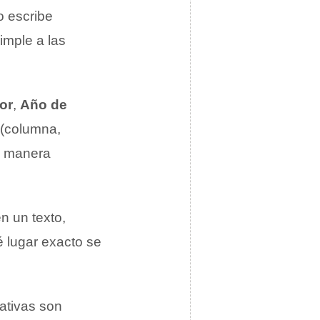
o escribe
imple a las
or
,
Año de
 (columna,
de manera
n un texto,
é lugar exacto se
mativas son