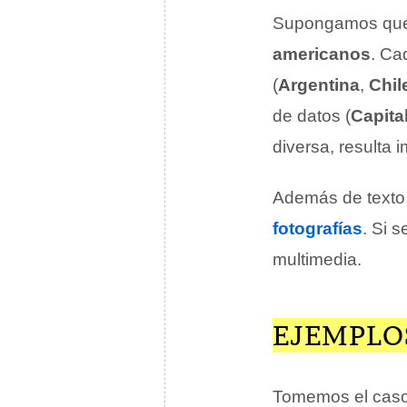
Supongamos que
americanos
. Ca
(
Argentina
,
Chil
de datos (
Capita
diversa, resulta 
Además de texto,
fotografías
. Si 
multimedia.
EJEMPLO
Tomemos el caso 