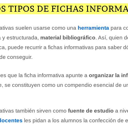
S TIPOS DE FICHAS INFORM
mativas suelen usarse como una
herramienta
para co
 y estructurada,
material bibliográfico
. Así, quien 
ca, puede recurrir a fichas informativas para saber 
de conseguir.
es que la ficha informativa apunte a
organizar la i
ave, se constituyen como un compendio esencial de un
mativas también sirven como
fuente de estudio
a niv
docentes
les pidan a los alumnos la confección de e