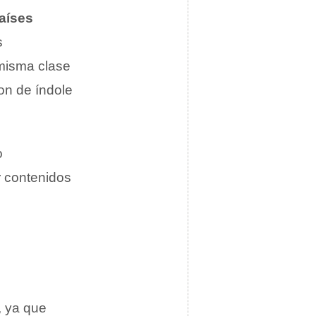
países
s
a misma clase
son de índole
o
ar contenidos
, ya que