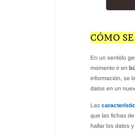
CÓMO SE
En un sentido gen
momento ir en
b
información, se l
datos en un nue
Las
característi
que las fichas d
hallar los datos y