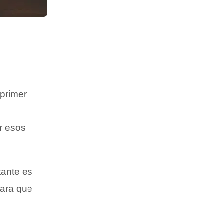
 primer
ar esos
tante es
para que