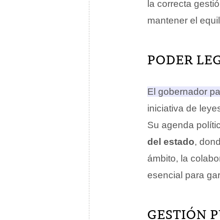
la correcta gesti
mantener el equili
PODER LEG
El gobernador par
iniciativa de ley
Su agenda polític
del estado
, don
ámbito, la colabo
esencial para gar
GESTIÓN P