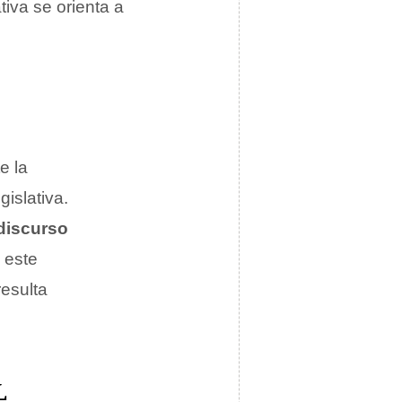
tiva se orienta a
e la
gislativa.
discurso
 este
resulta
L