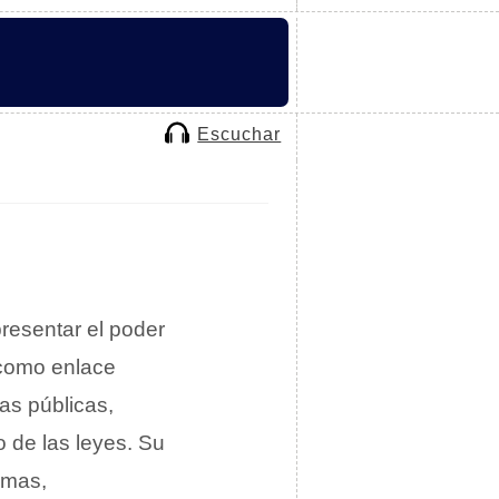
Escuchar
presentar el poder
 como enlace
cas públicas,
o de las leyes. Su
emas,