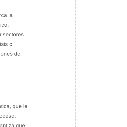
rca la
ico,
r sectores
isis o
iones del
ica, que le
roceso,
rantiza que