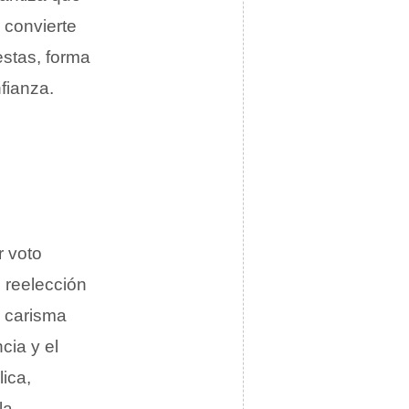
 convierte
stas, forma
fianza.
r voto
e reelección
l carisma
cia y el
ica,
la