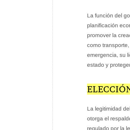
La función del go
planificación ec
promover la creac
como transporte, 
emergencia, su l
estado y proteger
ELECCIÓN
La legitimidad d
otorga el respald
regulado por la le