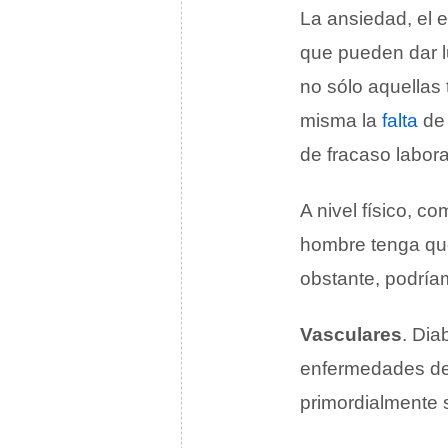
La ansiedad, el 
que pueden dar l
no sólo aquellas
misma la
falta
de 
de fracaso laboral
A nivel físico, 
hombre tenga que
obstante, podríam
Vasculares
. Dia
enfermedades de 
primordialmente 