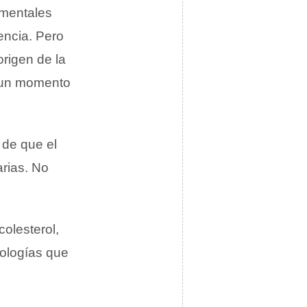
 mentales
encia. Pero
rigen de la
en un momento
 de que el
rias. No
colesterol,
tologías que