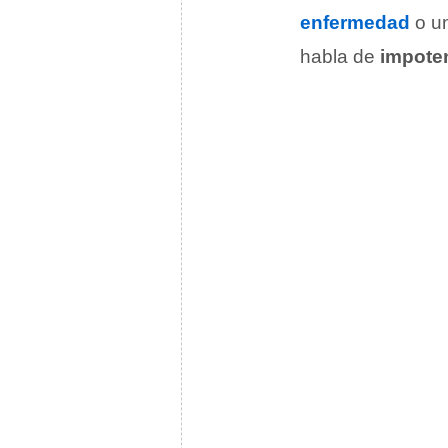
enfermedad
o u
habla de
impote