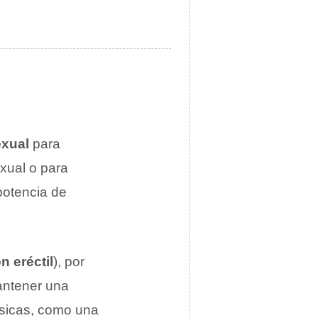
exual
para
xual o para
mpotencia de
n eréctil
), por
mantener una
ísicas, como una