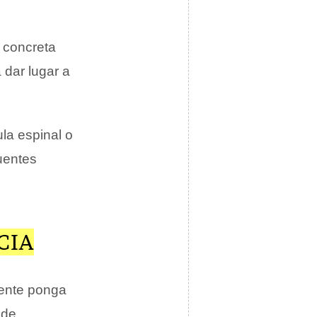
d concreta
dar lugar a
ula espinal o
uentes
CIA
iente ponga
 de