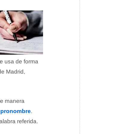
e usa de forma
de Madrid,
 de manera
l
pronombre
.
labra referida.