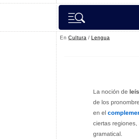
En
Cultura
/
Lengua
La noción de
leí
de los pronombr
en el
complemen
ciertas regiones
gramatical.