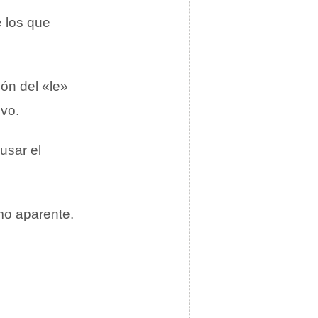
e los que
ión del «le»
ivo.
usar el
mo aparente.