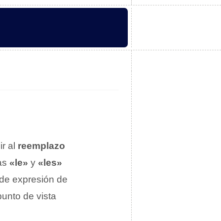
ir al
reemplazo
mas
«le»
y
«les»
 de expresión de
punto de vista