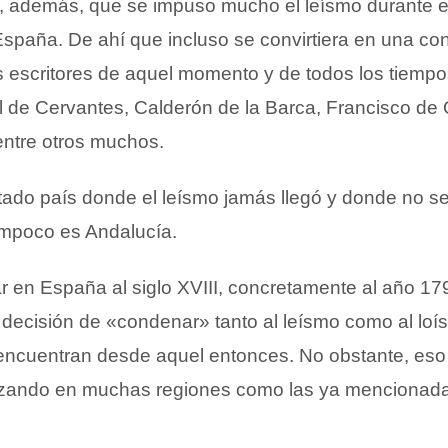
 además, que se impuso mucho el leísmo durante e
España. De ahí que incluso se convirtiera en una co
 escritores de aquel momento y de todos los tiemp
l de Cervantes, Calderón de la Barca, Francisco de
entre otros muchos.
tado país donde el leísmo jamás llegó y donde no se 
ampoco es Andalucía.
 en España al siglo XVIII, concretamente al año 17
 decisión de «condenar» tanto al leísmo como al loí
 encuentran desde aquel entonces. No obstante, eso
lizando en muchas regiones como las ya mencionad