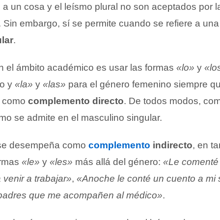
o a un cosa y el leísmo plural no son aceptados por 
. Sin embargo, sí se permite cuando se refiere a un
lar
.
n el ámbito académico es usar las formas
«lo»
y
«lo
o y
«la»
y
«las»
para el género femenino siempre qu
e como
complemento directo
. De todos modos, co
mo se admite en el masculino singular.
e se desempeña como
complemento
indirecto
, en t
formas
«le»
y
«les»
más allá del género:
«Le comenté 
venir a trabajar»
,
«Anoche le conté un cuento a mi 
 padres que me acompañen al médico»
.