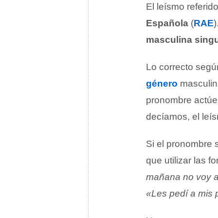
El leísmo referid
Española
(
RAE
)
masculina singu
Lo correcto segú
género
masculin
pronombre actú
decíamos, el leís
Si el pronombr
que utilizar las 
mañana no voy a 
«Les pedí a mis