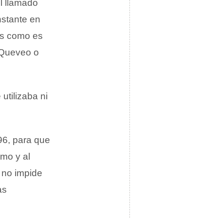
l llamado
nstante en
os como es
 Queveo o
utilizaba ni
96, para que
smo y al
 no impide
as