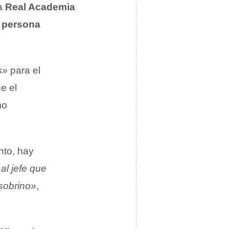
la
Real Academia
a
persona
s»
para el
e el
mo
anto, hay
al jefe que
sobrino»
,