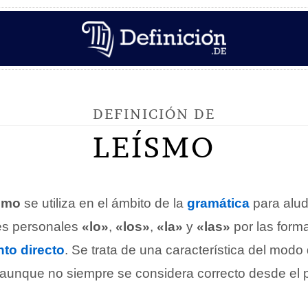
DEFINICIÓN DE
LEÍSMO
smo
se utiliza en el ámbito de la
gramática
para alud
es personales
«lo»
,
«los»
,
«la»
y
«las»
por las for
to directo
. Se trata de una característica del modo
, aunque no siempre se considera correcto desde el 