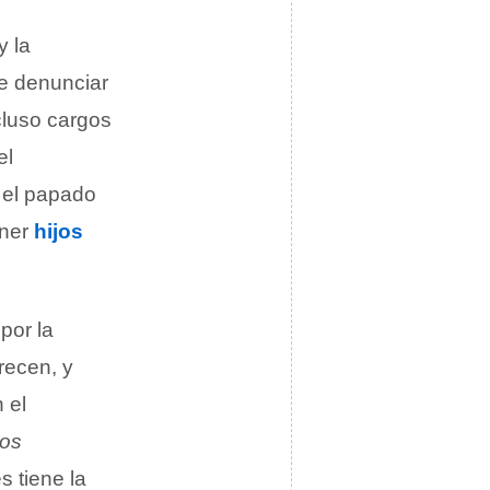
y la
de denunciar
cluso cargos
el
n el papado
ener
hijos
por la
recen, y
 el
los
s tiene la