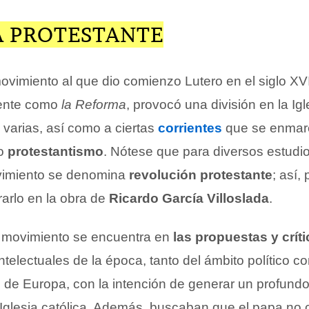
 PROTESTANTE
vimiento al que dio comienzo Lutero en el siglo XV
ente como
la Reforma
, provocó una división en la Igl
 varias, así como a ciertas
corrientes
que se enmarc
o
protestantismo
. Nótese que para diversos estudi
ovimiento se denomina
revolución protestante
; así,
arlo en la obra de
Ricardo García Villoslada
.
e movimiento se encuentra en
las propuestas y crít
intelectuales de la época, tanto del ámbito político c
co de Europa, con la intención de generar un profund
a Iglesia católica. Además, buscaban que el papa no 