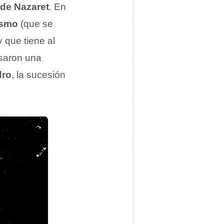
de Nazaret
. En
ismo
(que se
 que tiene al
lsaron una
dro
, la sucesión