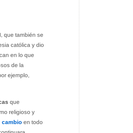
I, que también se
esia católica y dio
an en lo que
osos de la
 por ejemplo,
icas
que
omo religioso y
o
cambio
en todo
continuara