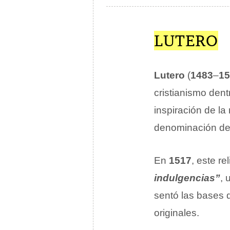
LUTERO
Lutero
(
1483
–
15
cristianismo dent
inspiración de la
denominación d
En
1517
, este re
indulgencias”
,
sentó las bases d
originales.