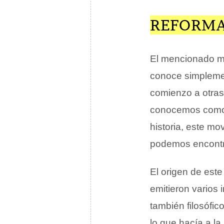
REFORMA
El mencionado mo
conoce simplem
comienzo a otras
conocemos com
historia, este m
podemos encontr
El origen de est
emitieron varios 
también filosófi
lo que hacía a l