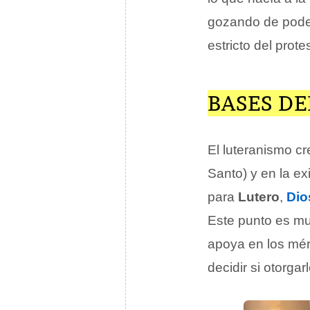
gozando de poder 
estricto del prot
BASES D
El luteranismo cr
Santo) y en la ex
para
Lutero
,
Dio
Este punto es muy
apoya en los mér
decidir si otorgar