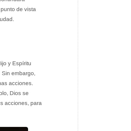
 punto de vista
iudad.
jo y Espíritu
. Sin embargo,
nas acciones.
plo, Dios se
us acciones, para