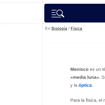
En
Biología
/
Física
Menisco
es un t
«media luna»
. 
y la
óptica
.
Para la física, e