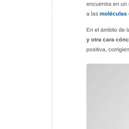
encuentra en un 
a las
moléculas
En el ámbito de l
y otra cara cón
positiva, corrigi