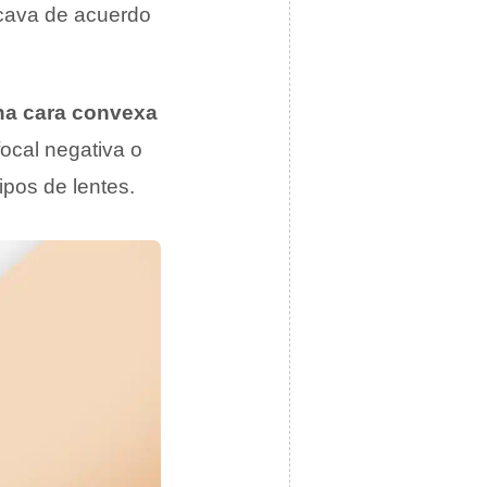
ncava de acuerdo
na cara convexa
focal negativa o
ipos de lentes.