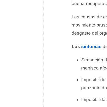
buena recuperac
Las causas de es
movimiento brus
desgaste del or
Los
síntomas
de
Sensación de
menisco afe
Imposibilidad
punzante dol
Imposibilidad