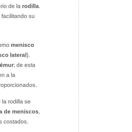
rio de la
rodilla
.
 facilitando su
como
menisco
co lateral
).
fémur
; de esta
en a la
roporcionados.
la rodilla se
ra de meniscos
,
os costados.