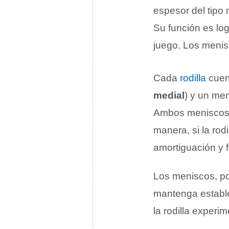
espesor del tipo
Su función es log
juego. Los menis
Cada
rodilla
cuen
medial
) y un me
Ambos meniscos 
manera, si la rod
amortiguación y 
Los meniscos, por
mantenga establ
la rodilla experi