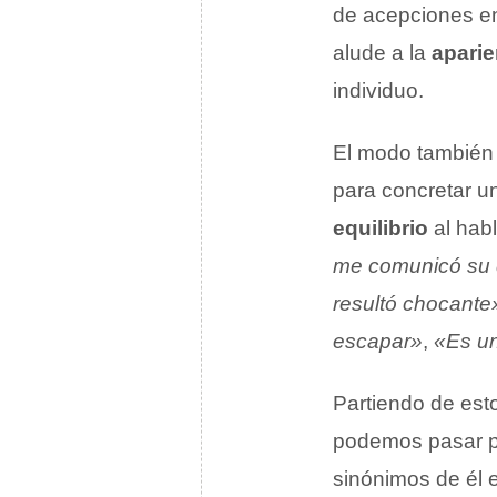
de acepciones en
alude a la
aparie
individuo.
El modo también
para concretar 
equilibrio
al habl
me comunicó su d
resultó chocante
escapar»
,
«Es u
Partiendo de esto
podemos pasar po
sinónimos de él 