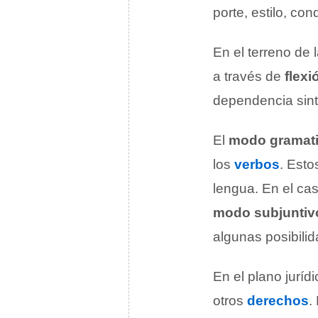
porte, estilo, co
En el terreno de 
a través de
flexi
dependencia sintá
El
modo gramati
los
verbos
. Esto
lengua. En el c
modo subjuntiv
algunas posibili
En el plano juríd
otros
derechos
.