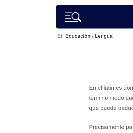
En
Educación
/
Lengua
En el latín es d
término modo qu
que puede tradu
Precisamente par