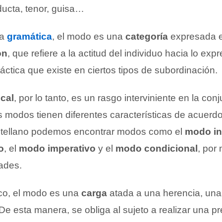
nducta, tenor, guisa…
la
gramática
, el modo es una
categoría
expresada 
ón
, que refiere a la actitud del individuo hacia lo exp
ctica que existe en ciertos tipos de subordinación.
cal
, por lo tanto, es un rasgo interviniente en la co
s modos tienen diferentes características de acuerdo
astellano podemos encontrar modos como el
modo in
o
, el
modo imperativo
y el
modo condicional
, por
dades.
ico, el modo es una
carga
atada a una herencia, una
 De esta manera, se obliga al sujeto a realizar una p