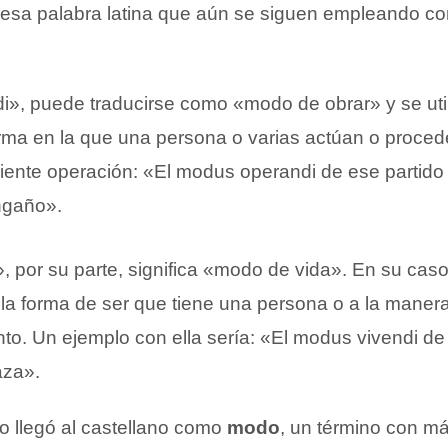
esa palabra latina que aún se siguen empleando con
», puede traducirse como «modo de obrar» y se util
forma en la que una persona o varias actúan o proce
iente operación: «El modus operandi de ese partido p
engaño».
, por su parte, significa «modo de vida». En su caso
la forma de ser que tiene una persona o a la manera
to. Un ejemplo con ella sería: «El modus vivendi de e
aza».
no llegó al castellano como
modo
, un término con m