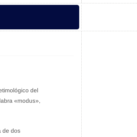
etimológico del
labra «modus»,
a de dos