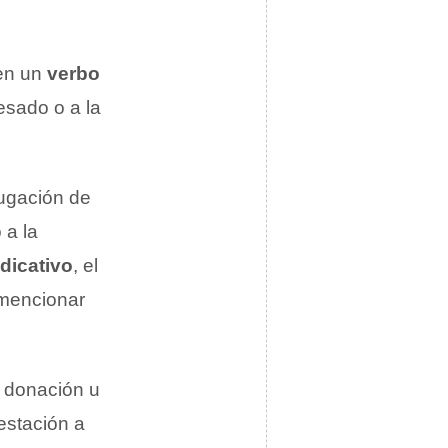
en un
verbo
resado o a la
njugación de
 a la
dicativo
, el
 mencionar
 donación u
restación a