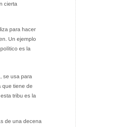
 cierta
iza para hacer
den. Un ejemplo
olítico es la
, se usa para
 que tiene de
sta tribu es la
ás de una decena