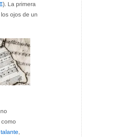
E
). La primera
los ojos de un
 no
r como
,
talante
,