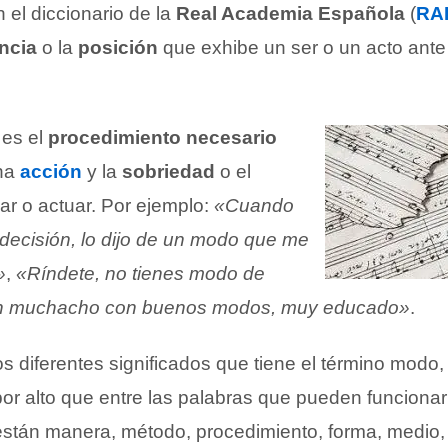
 el diccionario de la
Real Academia Española
(
RA
ncia
o la
posición
que exhibe un ser o un acto ante 
 es el
procedimiento necesario
una
acción
y la
sobriedad
o el
ar o actuar. Por ejemplo:
«Cuando
ecisión, lo dijo de un modo que me
»
,
«Ríndete, no tienes modo de
n muchacho con buenos modos, muy educado»
.
s diferentes significados que tiene el término modo,
r alto que entre las palabras que pueden funciona
están manera, método, procedimiento, forma, medio