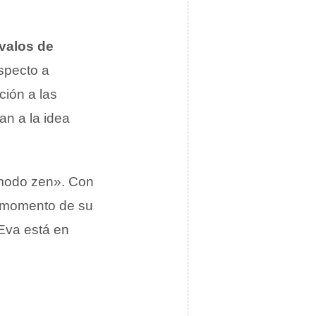
rvalos de
specto a
ción a las
an a la idea
«modo zen». Con
n momento de su
«Eva está en