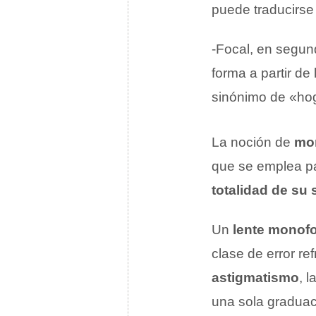
puede traducirse
-Focal, en segund
forma a partir de
sinónimo de «hoga
La noción de
mo
que se emplea par
totalidad de su 
Un
lente monof
clase de error re
astigmatismo
, l
una sola graduaci