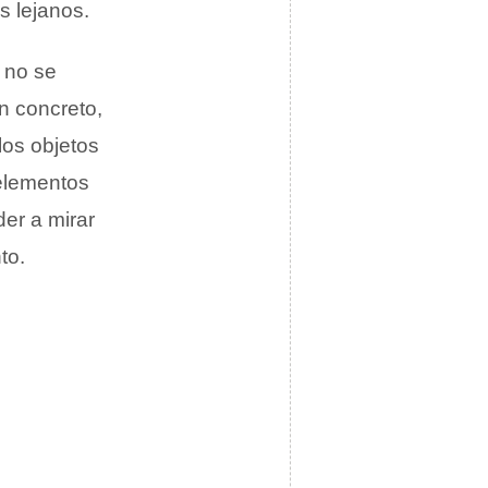
s lejanos.
 no se
n concreto,
los objetos
 elementos
er a mirar
to.