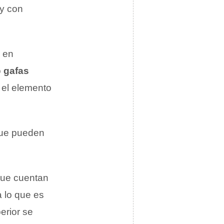
 y con
 en
o
gafas
 el elemento
 que pueden
que cuentan
ta lo que es
erior se