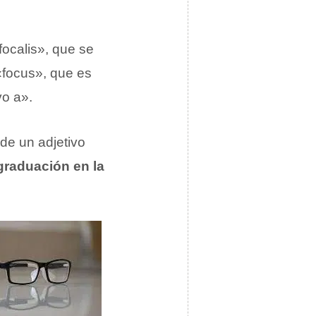
focalis», que se
 «focus», que es
vo a».
 de un adjetivo
raduación en la