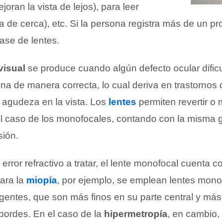
joran la vista de lejos), para leer
ta de cerca), etc. Si la persona registra más de un p
lase de lentes.
visual
se produce cuando algún defecto ocular dificu
etina de manera correcta, lo cual deriva en trastorno
de agudeza en la vista. Los
lentes
permiten revertir o 
el caso de los monofocales, contando con la misma 
sión.
rror refractivo a tratar, el lente monofocal cuenta co
Para la
miopía
, por ejemplo, se emplean lentes mono
gentes, que son más finos en su parte central y má
 bordes. En el caso de la
hipermetropía
, en cambio, 