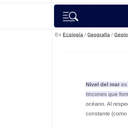
En
Ecología
/
Geografía
/
Geolo
Nivel del mar
es 
rincones que for
océano
. Al resp
constante (como