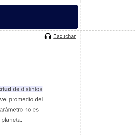
Escuchar
titud
de distintos
vel promedio del
parámetro no es
l planeta.