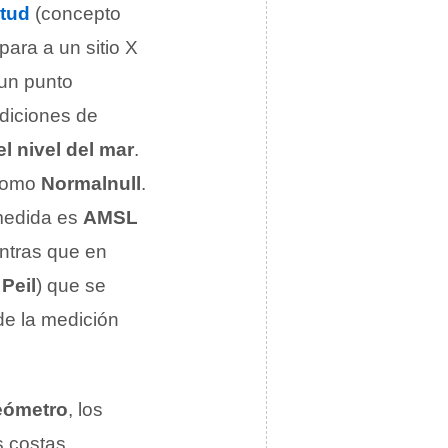
itud
(concepto
para a un sitio X
 un punto
diciones de
l nivel del mar
.
 como
Normalnull
.
 medida es
AMSL
entras que en
Peil
) que se
de la medición
eómetro
, los
s costas