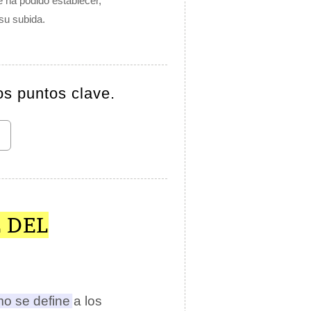
e ha podido establecer,
su subida.
os puntos clave.
 DEL
mo se define a los