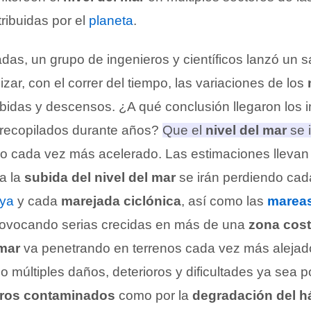
tribuidas por el
planeta
.
as, un grupo de ingenieros y científicos lanzó un sa
izar, con el correr del tiempo, las variaciones de los
bidas y descensos. ¿A qué conclusión llegaron los 
 recopilados durante años?
Que el
nivel del mar
se 
mo cada vez más acelerado
. Las estimaciones llevan
ga la
subida del nivel del mar
se irán perdiendo ca
aya
y cada
marejada ciclónica
, así como las
marea
rovocando serias crecidas en más de una
zona cost
mar
va penetrando en terrenos cada vez más alejad
o múltiples daños, deterioros y dificultades ya sea 
eros contaminados
como por la
degradación del há