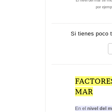
El nivel del mar se mi
por ejemp
Si tienes poco 
FACTORES
MAR
En el
nivel del m