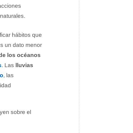
acciones
naturales
.
ficar hábitos que
es un dato menor
de los océanos
s
. Las
lluvias
lo
, las
cidad
uyen sobre el