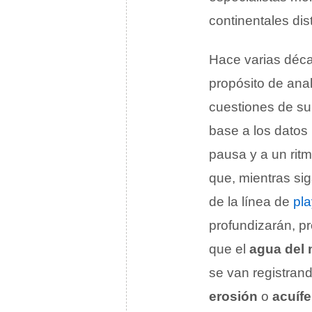
continentales dis
Hace varias décad
propósito de anal
cuestiones de su
base a los datos
pausa y a un rit
que, mientras si
de la línea de
pl
profundizarán, p
que el
agua del 
se van registrand
erosión
o
acuíf