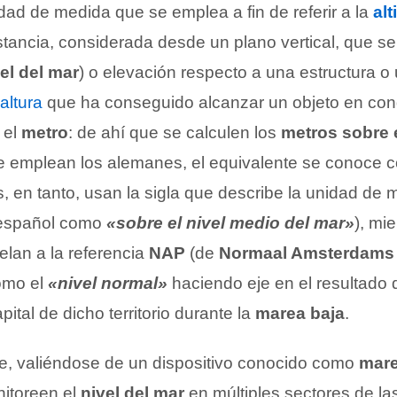
idad de medida que se emplea a fin de referir a la
alt
stancia, considerada desde un plano vertical, que se
el del mar
) o elevación respecto a una estructura o
altura
que ha conseguido alcanzar un objeto en con
 el
metro
: de ahí que se calculen los
metros sobre e
e emplean los alemanes, el equivalente se conoce
, en tanto, usan la sigla que describe la unidad de
 español como
«sobre el nivel medio del mar»
), mi
lan a la referencia
NAP
(de
Normaal Amsterdams 
omo el
«nivel normal»
haciendo eje en el resultado 
pital de dicho territorio durante la
marea baja
.
e, valiéndose de un dispositivo conocido como
mar
nitoreen el
nivel del mar
en múltiples sectores de la