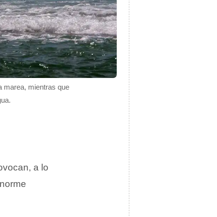
la marea, mientras que
gua.
ovocan, a lo
enorme