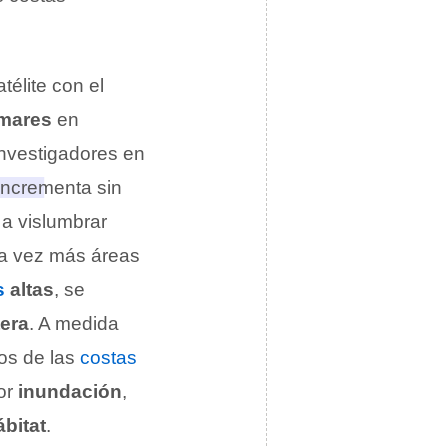
télite con el
mares
en
investigadores en
incrementa sin
 a vislumbrar
da vez más áreas
s
altas
, se
era
. A medida
os de las
costas
por
inundación
,
bitat
.