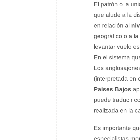
El patrón o la un
que alude a la di
en relación al
niv
geográfico o a la
levantar vuelo es
En el sistema qu
Los anglosajones
(interpretada en
Países Bajos
ape
puede traducir c
realizada en la ca
Es importante qu
especialistas mo