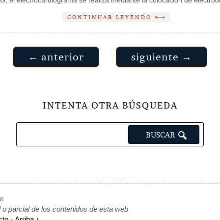
 el electrocardiograma se realiza mediante la colocación de electrod
CONTINUAR LEYENDO
← anterior
siguiente →
INTENTA OTRA BÚSQUEDA
de
l o parcial de los contenidos de esta web
cto
-
Arriba ↑